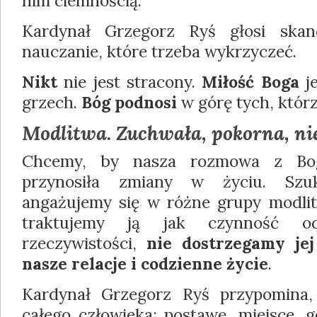
nim ciemnością.
Kardynał Grzegorz Ryś głosi skand
nauczanie, które trzeba wykrzyczeć.
Nikt
nie jest stracony.
Miłość Boga
je
grzech.
Bóg podnosi
w górę tych, którz
Modlitwa. Zuchwała, pokorna, n
Chcemy, by nasza rozmowa z Bo
przynosiła zmiany w życiu. Sz
angażujemy się w różne grupy modli
traktujemy ją jak czynność o
rzeczywistości,
nie dostrzegamy je
nasze relacje i codzienne życie
.
Kardynał Grzegorz Ryś przypomina,
całego człowieka: postawę, miejsce, g