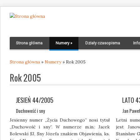
Strona główna
Numery
»
Działy czasopisma
Inf
Strona główna
»
Numery
» Rok 2005
Jesteś tutaj
Rok 2005
JESIEŃ 44/2005
LATO 4
Duchowość i sny
Jan Paweł
Jesienny numer „Życia Duchowego” nosi tytuł
Letni num
„Duchowość i sny”. W numerze m.in.: Jacek
jest Jano
Bolewski SJ, Sny Józefa znakiem Objawienia, ks.
Stanisław G