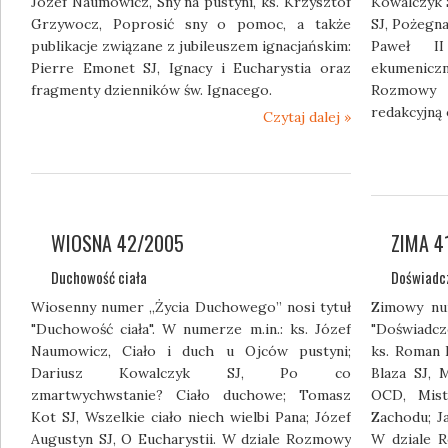
Józef Naumowicz, Sny na pustyni, ks. Krzysztof
Kowalczyk S
Grzywocz, Poprosić sny o pomoc, a także
SJ, Pożegna
publikacje związane z jubileuszem ignacjańskim:
Paweł I
Pierre Emonet SJ, Ignacy i Eucharystia oraz
ekumenic
fragmenty dzienników św. Ignacego.
Rozmowy 
redakcyjną 
Czytaj dalej »
WIOSNA 42/2005
ZIMA 4
Duchowość ciała
Doświadc
Wiosenny numer „Życia Duchowego” nosi tytuł
Zimowy nu
"Duchowość ciała". W numerze m.in.: ks. Józef
"Doświadcz
Naumowicz, Ciało i duch u Ojców pustyni;
ks. Roman 
Dariusz Kowalczyk SJ, Po co
Blaza SJ, 
zmartwychwstanie? Ciało duchowe; Tomasz
OCD, Mist
Kot SJ, Wszelkie ciało niech wielbi Pana; Józef
Zachodu; J
Augustyn SJ, O Eucharystii. W dziale Rozmowy
W dziale 