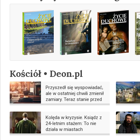
Kościół • Deon.pl
Przyszedł się wyspowiadać,
ale w ostatniej chwili zmienił
zamiary. Teraz stanie przed
sądem
Kolęda w kryzysie. Ksiądz z
24-letnim stażem: To nie
działa w miastach