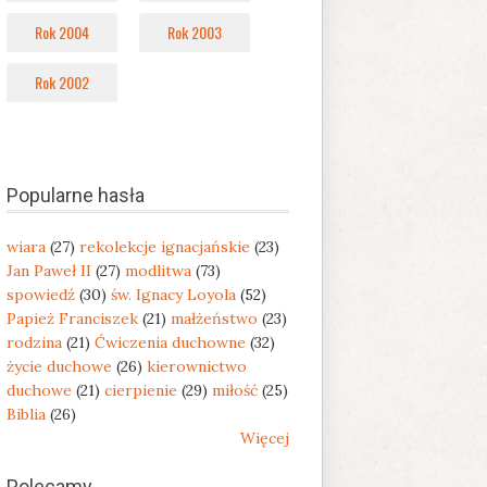
Rok 2004
Rok 2003
Rok 2002
Popularne hasła
wiara
(27)
rekolekcje ignacjańskie
(23)
Jan Paweł II
(27)
modlitwa
(73)
spowiedź
(30)
św. Ignacy Loyola
(52)
Papież Franciszek
(21)
małżeństwo
(23)
rodzina
(21)
Ćwiczenia duchowne
(32)
życie duchowe
(26)
kierownictwo
duchowe
(21)
cierpienie
(29)
miłość
(25)
Biblia
(26)
Więcej
Polecamy