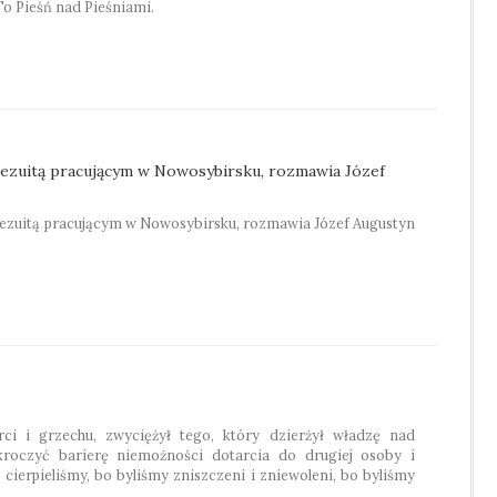
 Pieśń nad Pieśniami.
 jezuitą pracującym w Nowosybirsku, rozmawia Józef
jezuitą pracującym w Nowosybirsku, rozmawia Józef Augustyn
rci i grzechu, zwyciężył tego, który dzierżył władzę nad
kroczyć barierę niemożności dotarcia do drugiej osoby i
 cierpieliśmy, bo byliśmy zniszczeni i znie­woleni, bo byliśmy