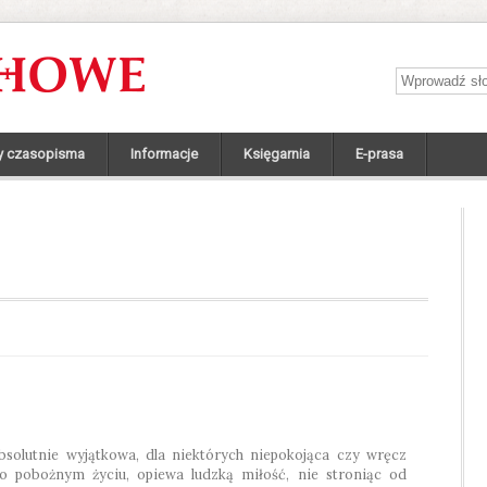
Wprowadź sł
y czasopisma
Informacje
Księgarnia
E-prasa
absolutnie wyjątkowa, dla niektórych niepokojąca czy wręcz
o pobożnym życiu, opiewa ludzką miłość, nie stroniąc od