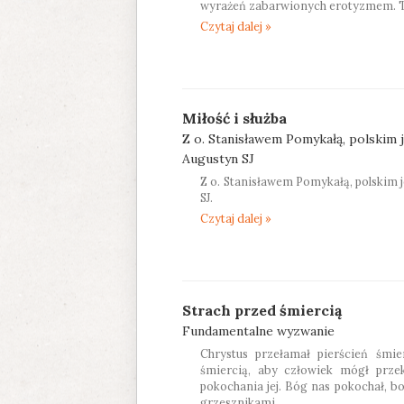
wyrażeń zabarwionych erotyzmem. To
Czytaj dalej »
Miłość i służba
Z o. Stanisławem Pomykałą, polskim
Augustyn SJ
Z o. Stanisławem Pomykałą, polskim 
SJ.
Czytaj dalej »
Strach przed śmiercią
Fundamentalne wyzwanie
Chrystus przełamał pierścień śmie
śmiercią, aby człowiek mógł prze
pokochania jej. Bóg nas pokochał, bo
grzesznikami...