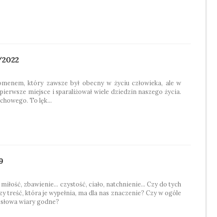
/2022
menem, który zawsze był obecny w życiu człowieka, ale w
 pierwsze miejsce i sparaliżował wiele dziedzin naszego życia.
chowego. To lęk...
9
 miłość, zbawienie… czystość, ciało, natchnienie… Czy do tych
 treść, która je wypełnia, ma dla nas znaczenie? Czy w ogóle
 słowa wiary godne?