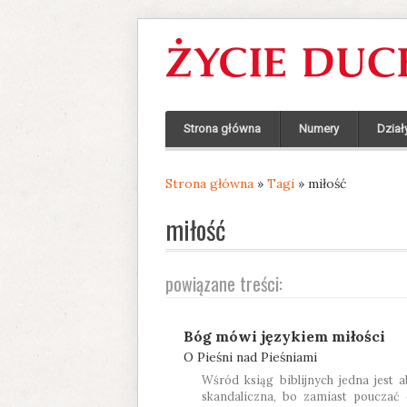
Strona główna
Numery
Dział
Strona główna
»
Tagi
» miłość
Jesteś tutaj
miłość
powiązane treści:
Bóg mówi językiem miłości
O Pieśni nad Pieśniami
Wśród ksiąg biblijnych jedna jest 
skandaliczna, bo zamiast pouczać 