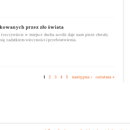
akowanych przez zło świata
, rzeczywiście w miejsce ducha acedii daje nam pieśń chwały,
c się zadatkiem wieczności i przebóstwienia.
1
2
3
4
5
następna ›
ostatnia »