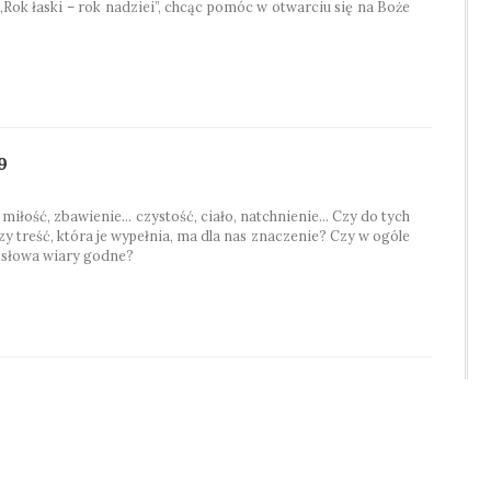
ok łaski – rok nadziei”, chcąc pomóc w otwarciu się na Boże
9
 miłość, zbawienie… czystość, ciało, natchnienie… Czy do tych
 treść, która je wypełnia, ma dla nas znaczenie? Czy w ogóle
 słowa wiary godne?