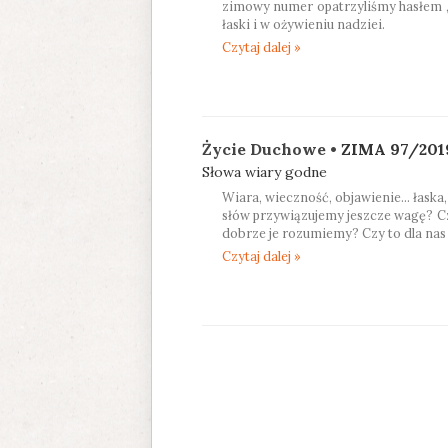
zimowy numer opatrzyliśmy hasłem „R
łaski i w ożywieniu nadziei.
Czytaj dalej »
Życie Duchowe •
ZIMA 97/201
Słowa wiary godne
Wiara, wieczność, objawienie… łaska,
słów przywiązujemy jeszcze wagę? Czy
dobrze je rozumiemy? Czy to dla nas
Czytaj dalej »