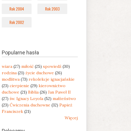
Rok 2004
Rok 2003
Rok 2002
Popularne hasła
wiara
(27)
miłość
(25)
spowiedź
(30)
rodzina
(21)
życie duchowe
(26)
modlitwa
(73)
rekolekcje ignacjańskie
(23)
cierpienie
(29)
kierownictwo
duchowe
(21)
Biblia
(26)
Jan Paweł II
(27)
św. Ignacy Loyola
(52)
małżeństwo
(23)
Ćwiczenia duchowne
(32)
Papież
Franciszek
(21)
Więcej
Polecamy