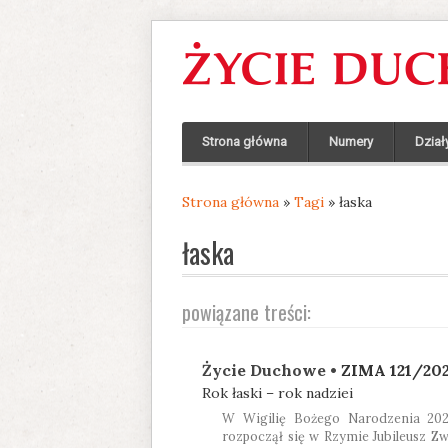
Strona główna
Numery
Dział
Strona główna
»
Tagi
» łaska
Jesteś tutaj
łaska
powiązane treści:
Życie Duchowe •
ZIMA 121/20
Rok łaski – rok nadziei
W Wigilię Bożego Narodzenia 202
rozpoczął się w Rzymie Jubileusz 