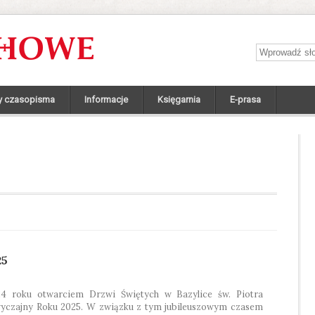
Wprowadź sł
y czasopisma
Informacje
Księgarnia
E-prasa
25
4 roku otwarciem Drzwi Świętych w Bazylice św. Piotra
Zwyczajny Roku 2025. W związku z tym jubileuszowym czasem