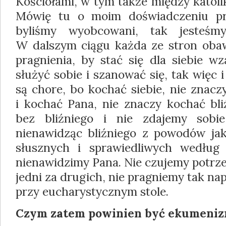
Kościołami, w tym także między katol
Mówię tu o moim doświadczeniu pr
byliśmy wyobcowani, tak jesteśm
W dalszym ciągu każda ze stron obawi
pragnienia, by stać się dla siebie w
służyć sobie i szanować się, tak więc 
są chore, bo kochać siebie, nie znacz
i kochać Pana, nie znaczy kochać bl
bez bliźniego i nie zdajemy sobi
nienawidząc bliźniego z powodów jak 
słusznych i sprawiedliwych wedłu
nienawidzimy Pana. Nie czujemy potrz
jedni za drugich, nie pragniemy tak n
przy eucharystycznym stole.
Czym zatem powinien być ekumeni