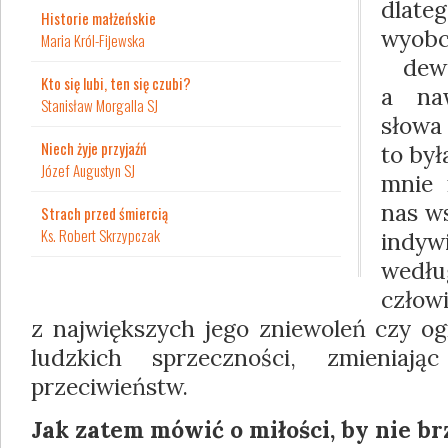
dlate
Historie małżeńskie
wyobc
Maria Król-Fijewska
dewal
Kto się lubi, ten się czubi?
a na
Stanisław Morgalla SJ
słowa
Niech żyje przyjaźń
to był
Józef Augustyn SJ
mnie 
nas ws
Strach przed śmiercią
Ks. Robert Skrzypczak
indy
wedł
czł
z największych jego zniewoleń czy og
ludzkich sprzeczności, zmienia
przeciwieństw.
Jak zatem mówić o miłości, by nie br