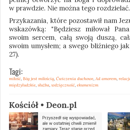
w prawdzie. Nie można tego rozdzielać.
Przykazania, które pozostawił nam Jez
wskazówką: "Będziesz miłował Pan
swoim sercem, całą swoją duszą, ca
swoim umysłem; a swego bliźniego jak 
27).
Tagi:
miłość
,
Bóg jest miłością
,
Ćwiczenia duchowe
,
Ad amorem
,
relacj
międzyludzkie
,
służba
,
wdzięczność
,
ekumenizm
Kościół • Deon.pl
Przyszedł się wyspowiadać,
ale w ostatniej chwili zmienił
zamiary. Teraz stanie przed