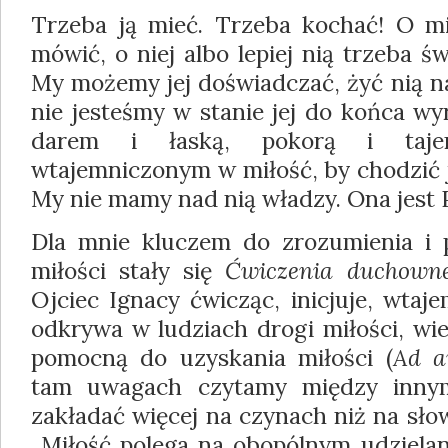
Trzeba ją mieć. Trzeba kochać! O mi
mówić, o niej albo lepiej nią trzeba 
My możemy jej doświadczać, żyć nią n
nie jesteśmy w stanie jej do końca wy
darem i łaską, pokorą i taje
wtajemniczonym w miłość, by chodzić j
My nie mamy nad nią władzy. Ona jest
Dla mnie kluczem do zrozumienia i 
miłości stały się
Ćwiczenia duchown
Ojciec Ignacy ćwicząc, inicjuje, wtaj
odkrywa w ludziach drogi miłości, wi
pomocną do uzyskania miłości (
Ad 
tam uwagach czytamy między innym
zakładać więcej na czynach niż na sło
„Miłość polega na obopólnym udzielan