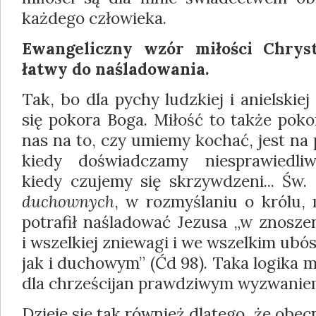
każdego człowieka.
Ewangeliczny wzór miłości Chryst
łatwy do naśladowania.
Tak, bo dla pychy ludzkiej i anielskiej
się pokora Boga. Miłość to także pok
nas na to, czy umiemy kochać, jest na 
kiedy doświadczamy niesprawiedliwo
kiedy czujemy się skrzywdzeni... Św
duchownych
, w rozmyślaniu o królu, 
potrafił naśladować Jezusa „w znosze
i wszelkiej zniewagi i we wszelkim ub
jak i duchowym” (Ćd 98). Taka logika mi
dla chrześcijan prawdziwym wyzwanie
Dzieje się tak również dlatego, że obe