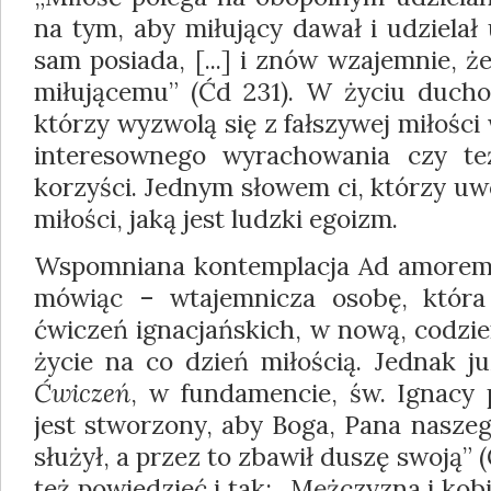
na tym, aby miłujący dawał i udziela
sam posiada, [...] i znów wzajemnie, 
miłującemu” (Ćd 231). W życiu ducho
którzy wyzwolą się z fałszywej miłości
interesownego wyrachowania czy te
korzyści. Jednym słowem ci, którzy uw
miłości, jaką jest ludzki egoizm.
Wspomniana kontemplacja Ad amorem in
mówiąc – wtajemnicza osobę, która 
ćwiczeń ignacjańskich, w nową, codzi
życie na co dzień miłością. Jednak 
Ćwiczeń
, w fundamencie, św. Ignacy 
jest stworzony, aby Boga, Pana naszego
służył, a przez to zbawił duszę swoją”
też powiedzieć i tak: „Mężczyzna i kobi