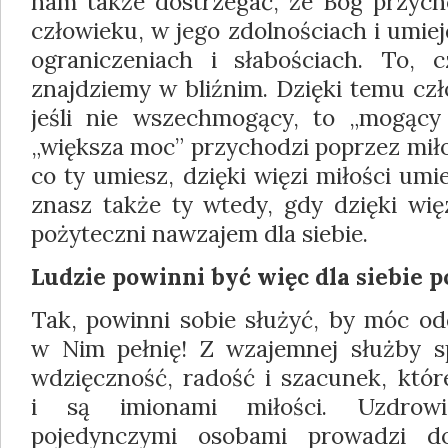
nam także dostrzegać, że Bóg przyc
człowieku, w jego zdolnościach i umie
ograniczeniach i słabościach. To,
znajdziemy w bliźnim. Dzięki temu czło
jeśli nie wszechmogący, to „mogący
„większa moc” przychodzi poprzez miłoś
co ty umiesz, dzięki więzi miłości umie
znasz także ty wtedy, gdy dzięki wię
pożyteczni nawzajem dla siebie.
Ludzie powinni być więc dla siebie p
Tak, powinni sobie służyć, by móc od
w Nim pełnię! Z wzajemnej służby sp
wdzięczność, radość i szacunek, któr
i są imionami miłości. Uzdrowi
pojedynczymi osobami prowadzi do