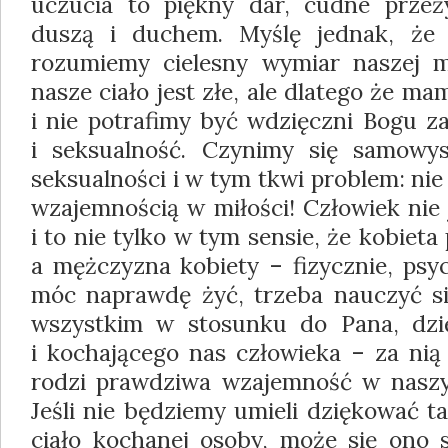
uczucia to piękny dar, cudne przeży
duszą i duchem. Myślę jednak, że
rozumiemy cielesny wymiar naszej mi
nasze ciało jest złe, ale dlatego że m
i nie potrafimy być wdzięczni Bogu za
i seksualność. Czynimy się samowys
seksualności i w tym tkwi problem: n
wzajemnością w miłości! Człowiek nie
i to nie tylko w tym sensie, że kobiet
a mężczyzna kobiety – fizycznie, psy
móc naprawdę żyć, trzeba nauczyć s
wszystkim w stosunku do Pana, dz
i kochającego nas człowieka – za nią 
rodzi prawdziwa wzajemność w naszyc
Jeśli nie będziemy umieli dziękować ta
ciało kochanej osoby, może się ono