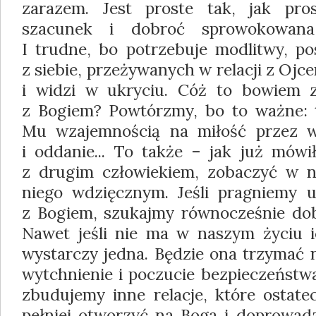
zarazem. Jest proste tak, jak pros
szacunek i dobroć sprowokowana 
I trudne, bo potrzebuje modlitwy, po
z siebie, przeżywanych w relacji z Ojce
i widzi w ukryciu. Cóż to bowiem z
z Bogiem? Powtórzmy, bo to ważne: 
Mu wzajemnością na miłość przez w
i oddanie... To także – jak już mówi
z drugim człowiekiem, zobaczyć w n
niego wdzięcznym. Jeśli pragniemy u
z Bogiem, szukajmy równocześnie dobr
Nawet jeśli nie ma w naszym życiu i
wystarczy jedna. Będzie ona trzymać 
wytchnienie i poczucie bezpieczeństwa
zbudujemy inne relacje, które ostate
pełniej otworzyć na Boga i doprowad