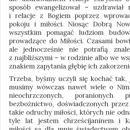
sposób ewangelizował – uzdrawiał r
i relacje z Bogiem poprzez wprowad
pokoju i miłości. Niosąc Dobrą Now
wszystkim pomagać ludziom budowa
prowadzące do Miłości. Czasami bowi
ale jednocześnie nie potrafią znal
z najbliższymi – w rodzinie albo we ws
znakiem zapytania głębię ich zakorzeni
Trzeba, byśmy uczyli się kochać tak, 
musimy wówczas nawet wiele o Nim 
nieochrzczonych, poranionych p
bezbożnictwo, doświadczonych przez 
takie odruchy miłości, których nie odn
tyle lat jestem chrześcijaninem i 
miłości są dla mnie świadectwem ob