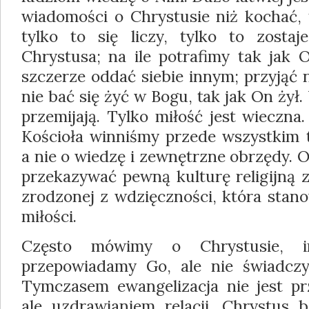
wiadomości o Chrystusie niż kochać, 
tylko to się liczy, tylko to zostaj
Chrystusa; na ile potrafimy tak jak 
szczerze oddać siebie innym; przyjąć na
nie bać się żyć w Bogu, tak jak On żył
przemijają. Tylko miłość jest wieczn
Kościoła winniśmy przede wszystkim t
a nie o wiedzę i zewnętrzne obrzędy. On
przekazywać pewną kulturę religijną z
zrodzonej z wdzięczności, która stan
miłości.
Często mówimy o Chrystusie, i
przepowiadamy Go, ale nie świadcz
Tymczasem ewangelizacja nie jest p
ale uzdrawianiem relacji. Chrystus