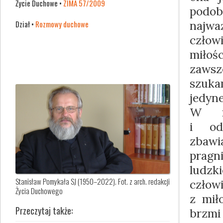
Życie Duchowe •
ZIMA 57/2009
pod
Dział •
Rozmowy duchowe
najw
czło
miłośc
zawsz
szuka
jedy
W mi
i od
zbaw
prag
ludzk
Stanisław Pomykała SJ (1950–2022). Fot. z arch. redakcji
człow
Życia Duchowego
z miło
Przeczytaj także:
brzmi