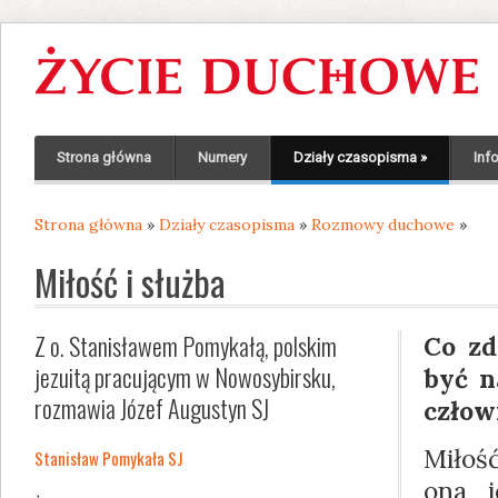
Strona główna
Numery
Działy czasopisma
»
Inf
Strona główna
»
Działy czasopisma
»
Rozmowy duchowe
»
Jesteś tutaj
Miłość i służba
Z o. Stanisławem Pomykałą, polskim
Co z
jezuitą pracującym w Nowosybirsku,
być n
rozmawia Józef Augustyn SJ
człow
Miłoś
Stanisław Pomykała SJ
ona j