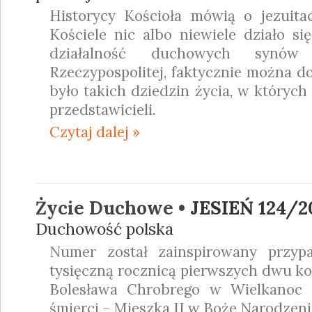
Historycy Kościoła mówią o jezuit
Kościele nic albo niewiele działo si
działalność duchowych synó
Rzeczypospolitej, faktycznie można do
było takich dziedzin życia, w których
przedstawicieli.
Czytaj dalej »
Życie Duchowe •
JESIEŃ 124/2
Duchowość polska
Numer został zainspirowany przyp
tysięczną rocznicą pierwszych dwu kor
Bolesława Chrobrego w Wielkanoc 
śmierci – Mieszka II w Boże Narodzeni