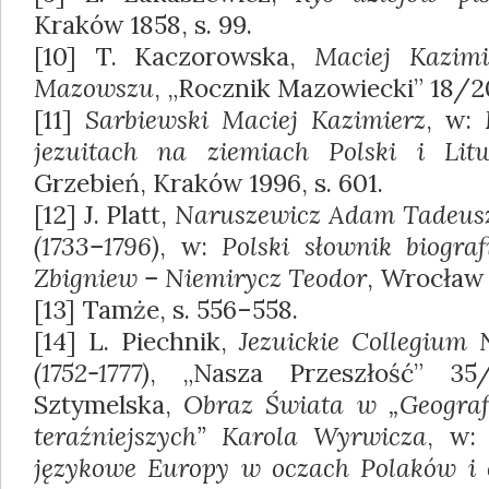
Kraków 1858, s. 99.
[10] T. Kaczorowska,
Maciej Kazimi
Mazowszu
, „Rocznik Mazowiecki” 18/20
[11]
Sarbiewski Maciej Kazimierz
, w:
jezuitach na ziemiach Polski i Lit
Grzebień, Kraków 1996, s. 601.
[12] J. Platt,
Naruszewicz Adam Tadeusz
(1733–1796)
, w:
Polski słownik biograf
Zbigniew – Niemirycz Teodor
, Wrocław 1
[13] Tamże, s. 556–558.
[14] L. Piechnik,
Jezuickie Collegium
(1752-1777)
, „Nasza Przeszłość” 35/
Sztymelska,
Obraz Świata w „Geograf
teraźniejszych” Karola Wyrwicza
, w
językowe Europy w oczach Polaków i