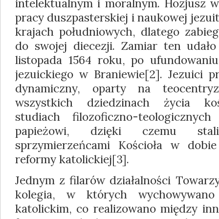
intelektualnym i moralnym. Hozjusz w
pracy duszpasterskiej i naukowej jezu
krajach południowych, dlatego zabieg
do swojej diecezji. Zamiar ten udało
listopada 1564 roku, po ufundowani
jezuickiego w Braniewie[2]. Jezuici p
dynamiczny, oparty na teocentry
wszystkich dziedzinach życia koś
studiach filozoficzno-teologicznyc
papieżowi, dzięki czemu sta
sprzymierzeńcami Kościoła w dobie 
reformy katolickiej[3].
Jednym z filarów działalności Towarz
kolegia, w których wychowywan
katolickim, co realizowano między in