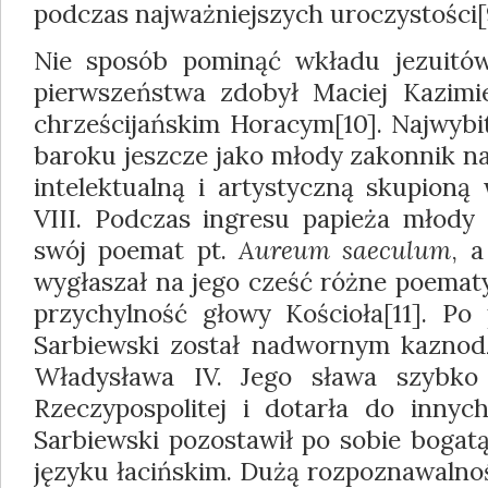
podczas najważniejszych uroczystości[
Nie sposób pominąć wkładu jezuitó
pierwszeństwa zdobył Maciej Kazimi
chrześcijańskim Horacym[10]. Najwybit
baroku jeszcze jako młody zakonnik na
intelektualną i artystyczną skupioną
VIII. Podczas ingresu papieża młody
swój poemat pt.
Aureum saeculum
, 
wygłaszał na jego cześć różne poematy
przychylność głowy Kościoła[11]. Po
Sarbiewski został nadwornym kaznodzi
Władysława IV. Jego sława szybko 
Rzeczypospolitej i dotarła do innych
Sarbiewski pozostawił po sobie bogatą
języku łacińskim. Dużą rozpoznawalnoś