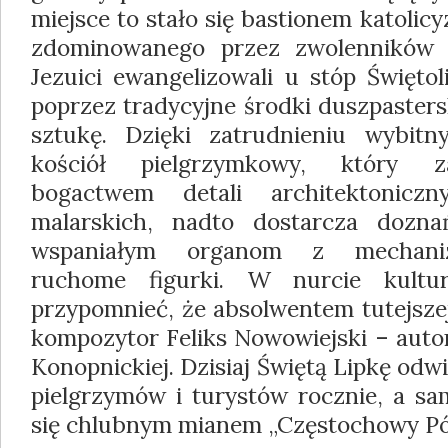
miejsce to stało się bastionem katoli
zdominowanego przez zwolenników 
Jezuici ewangelizowali u stóp Świętol
poprzez tradycyjne środki duszpasters
sztukę. Dzięki zatrudnieniu wybitn
kościół pielgrzymkowy, który z
bogactwem detali architektoniczn
malarskich, nadto dostarcza dozn
wspaniałym organom z mechani
ruchome figurki. W nurcie kultu
przypomnieć, że absolwentem tutejsze
kompozytor Feliks Nowowiejski – autor
Konopnickiej. Dzisiaj Świętą Lipkę odw
pielgrzymów i turystów rocznie, a sa
się chlubnym mianem „Częstochowy Pół