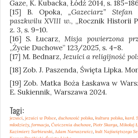
Gaze, K. Kubacka, Łódź 2014, s. 185–186
[15] B. Opoka,
„Gazeciarz” Stefan
paszkwilu XVIII w.
, „Rocznik Historii 
z. 3, s. 9–10.
[16] S. Łucarz,
Misja powierzona pr
„Życie Duchowe” 123/2025, s. 4–8.
[17] M. Bednarz,
Jezuici a religijność po
[18] Zob. J. Paszenda, Święta Lipka. M
[19] Zob. Matka Boża Łaskawa w Warsza
E. Sukiennik, Warszawa 2024.
Tagi:
jezuici
,
jezuici w Polsce
,
duchowość polska
,
kultura polska
,
kard. 
młodzieży
,
formacja
,
Ćwiczenia duchowe
,
Piotr Skarga
,
Mikołaj 
Kazimierz Sarbiewski
,
Adam Naruszewicz
,
kult Najświętszego S