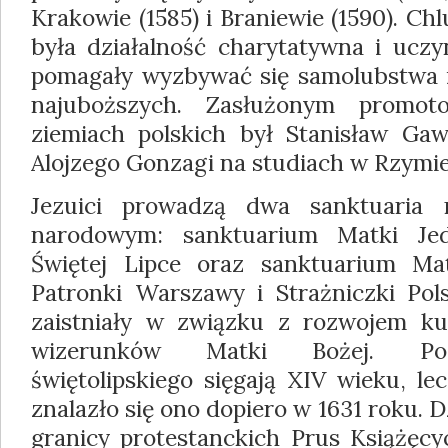
Krakowie (1585) i Braniewie (1590). Ch
była działalność charytatywna i uczyn
pomagały wyzbywać się samolubstwa i
najuboższych. Zasłużonym promot
ziemiach polskich był Stanisław Gaw
Alojzego Gonzagi na studiach w Rzymie
Jezuici prowadzą dwa sanktuaria 
narodowym: sanktuarium Matki Jed
Świętej Lipce oraz sanktuarium Ma
Patronki Warszawy i Strażniczki Po
zaistniały w związku z rozwojem ku
wizerunków Matki Bożej. Poc
świętolipskiego sięgają XIV wieku, le
znalazło się ono dopiero w 1631 roku. 
granicy protestanckich Prus Książęcy