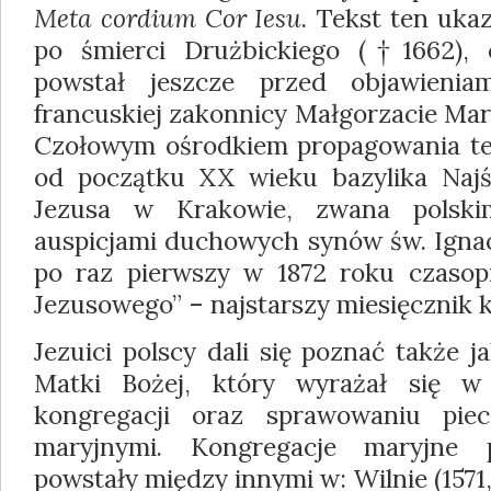
Meta cordium Cor Iesu
. Tekst ten ukaz
po śmierci Drużbickiego (†1662),
powstał jeszcze przed objawienia
francuskiej zakonnicy Małgorzacie Mari
Czołowym ośrodkiem propagowania teg
od początku XX wieku bazylika Najś
Jezusa w Krakowie, zwana polsk
auspicjami duchowych synów św. Ignac
po raz pierwszy w 1872 roku czasop
Jezusowego” – najstarszy miesięcznik ka
Jezuici polscy dali się poznać także 
Matki Bożej, który wyrażał się w
kongregacji oraz sprawowaniu pie
maryjnymi. Kongregacje maryjne
powstały między innymi w: Wilnie (1571,