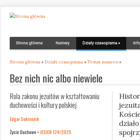
Strona główna
Numery
Działy czasopisma
»
Inf
Strona główna
»
Działy czasopisma
»
Temat numeru
»
Jesteś tutaj
Bez nich nic albo niewiele
Rola zakonu jezuitów w kształtowaniu
Histo
duchowości i kultury polskiej
jezui
Kości
Edgar Sukiennik
dział
spoj
Życie Duchowe •
JESIEŃ 124/2025