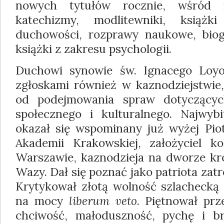
nowych tytułów rocznie, wśród 
katechizmy, modlitewniki, książ
duchowości, rozprawy naukowe, biogr
książki z zakresu psychologii.
Duchowi synowie św. Ignacego Loyoli
zgłoskami również w kaznodziejstwie,
od podejmowania spraw dotyczących
społecznego i kulturalnego. Najwybi
okazał się wspominany już wyżej Pio
Akademii Krakowskiej, założyciel k
Warszawie, kaznodzieja na dworze kr
Wazy. Dał się poznać jako patriota zatr
Krytykował złotą wolność szlachecką
na mocy
liberum veto
. Piętnował prz
chciwość, małoduszność, pychę i br