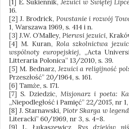
[1] E. Sukiennik,
Jezuici w Świętej Lipc
16.
[2] J. Brodrick,
Powstanie i rozwój Tow
1, Warszawa 1969, s. 414 i n.
[3] J.W. O’Malley,
Pierwsi jezuici
, Krakó
[4] M. Kuran,
Rola szkolnictwa jezui
wspólnoty europejskiej
, „Acta Universi
Litteraria Polonica” 13/2010, s. 39.
[5] M. Bednarz,
Jezuici a religijność po
Przeszłość” 20/1964, s. 161.
[6] Tamże, s. 171.
[7] S. Dziedzic,
Misjonarz i poeta: Ka
„Niepodległość i Pamięć” 22/2015, nr 1, 
[8] J. Starnawski,
Piotr Skarga w legen
Literacki” 60/1969, nr 3, s. 4–8.
[9] L. Łukaszewicz,
Rys dziejów pi