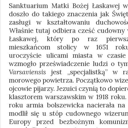
Sanktuarium Matki Bożej Łaskawej w
doszło do takiego znaczenia jak Świę
zasługi w kształtowaniu duchowości
Właśnie tutaj odbiera cześć cudowny 
Łaskawej, który po raz pierws
mieszkańcom stolicy w 1651 rok
uroczyście ulicami miasta w czasie
wzmogło przeświadczenie ludzi o ty
Varsaviensis
jest „specjalistką” w r
morowego powietrza. Początkowo wizer
ojcowie pijarzy. Jezuici czynią to dopie
klasztorem warszawskim w 1918 roku. 
roku armia bolszewicka nacierała na 
modlił się u stóp cudownego wizerunk
Europy przed bezbożnym komunizm