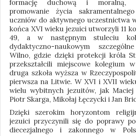
formację duchową i moralną, Ć
promowanie życia sakramentalnego
uczniów do aktywnego uczestnictwa w
końca XVI wieku jezuici utworzyli 11 k
49, a w następnym stuleciu kol
dydaktyczno-naukowym szczególn
Wilno, gdzie dzięki protekcji króla S
przekształcili miejscowe kolegium w
druga szkoła wyższa w Rzeczypospoli
pierwsza na Litwie. W XVI i XVII wiek
wielu wybitnych jezuitów, jak Maciej
Piotr Skarga, Mikołaj Łęczycki i Jan Bric
Dzięki szerokim horyzontom religij
jezuici przyczynili się do poprawy 
diecezjalnego i zakonnego w Pols