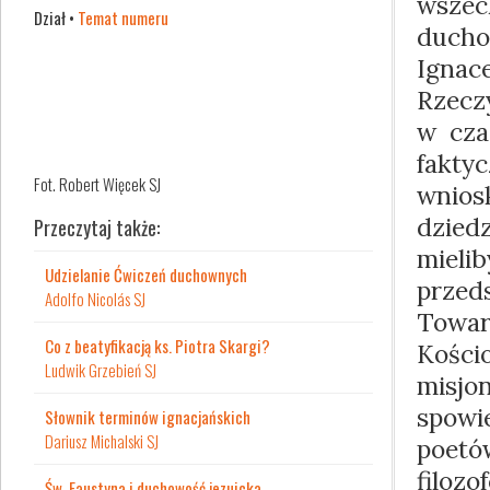
wszec
Dział •
Temat numeru
duch
Ign
Rzecz
w cza
fakty
Fot. Robert Więcek SJ
wnios
dziedz
Przeczytaj także:
mie
Udzielanie Ćwiczeń duchownych
przeds
Adolfo Nicolás SJ
Towar
Co z beatyfikacją ks. Piotra Skargi?
Kośc
Ludwik Grzebień SJ
misjo
spowi
Słownik terminów ignacjańskich
Dariusz Michalski SJ
poet
filozo
Św. Faustyna i duchowość jezuicka