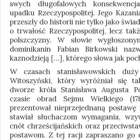
swych długofalowych konsekwencj
upadku Rzeczypospolitej. Jego Kazani
przeszły do historii nie tylko jako świ
o trwałość Rzeczypospolitej, lecz tak
polszczyzny. W słowie wygłoszony
dominikanin Fabian Birkowski naz
kaznodzieją […], którego słowa jak poc
W czasach stanisławowskich duż
Witoszyński, który wyróżniał się t
dworze króla Stanisława Augusta P
czasie obrad Sejmu Wielkiego (178
prezentował nieprzejednaną postawę
stawiał słuchaczom wymagania, wzy
cnót chrześcijańskich oraz przeciwsta
postawom. Z tej racji zapraszano go 