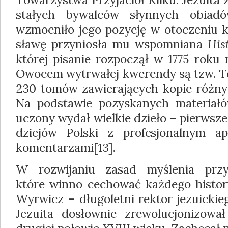
stałych bywalców słynnych obiad
wzmocniło jego pozycję w otoczeniu k
sławę przyniosła mu wspomniana
His
której pisanie rozpoczął w 1775 roku
Owocem wytrwałej kwerendy są tzw. Te
230 tomów zawierających kopie różn
Na podstawie pozyskanych materiałó
uczony wydał wielkie dzieło – pierws
dziejów Polski z profesjonalnym a
komentarzami[13].
W rozwijaniu zasad myślenia przy
które winno cechować każdego history
Wyrwicz – długoletni rektor jezuickie
Jezuita dosłownie zrewolucjonizowa