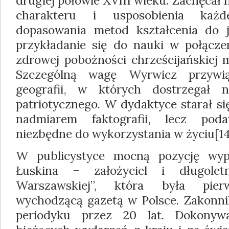
drugiej połowie XVIII wieku. Zachęcał 
charakteru i usposobienia każ
dopasowania metod kształcenia do j
przykładanie się do nauki w połącz
zdrowej pobożności chrześcijańskiej m
Szczególną wagę Wyrwicz przywią
geografii, w których dostrzegał 
patriotycznego. W dydaktyce starał si
nadmiarem faktografii, lecz po
niezbędne do wykorzystania w życiu[14
W publicystyce mocną pozycję wyp
Łuskina – założyciel i długolet
Warszawskiej”, która była pier
wychodzącą gazetą w Polsce. Zakonni
periodyku przez 20 lat. Dokony