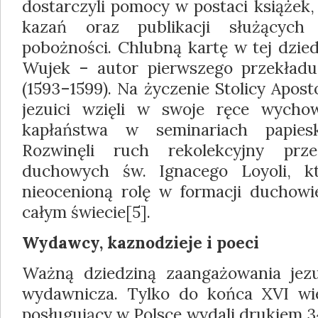
dostarczyli pomocy w postaci książek
kazań oraz publikacji służących 
pobożności. Chlubną kartę w tej dzied
Wujek – autor pierwszego przekładu B
(1593–1599). Na życzenie Stolicy Aposto
jezuici wzięli w swoje ręce wych
kapłaństwa w seminariach papiesk
Rozwinęli ruch rekolekcyjny pr
duchowych św. Ignacego Loyoli, k
nieocenioną rolę w formacji duchowi
całym świecie[5].
Wydawcy, kaznodzieje i poeci
Ważną dziedziną zaangażowania jezu
wydawnicza. Tylko do końca XVI wie
posługujący w Polsce wydali drukiem 3