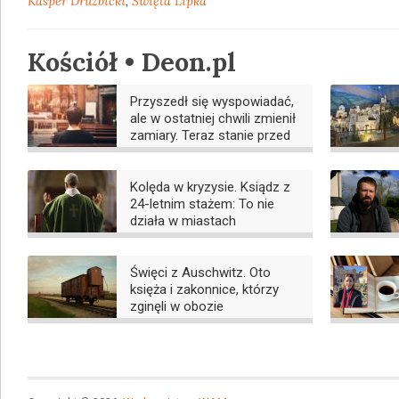
Kasper Drużbicki
,
Święta Lipka
Kościół • Deon.pl
Przyszedł się wyspowiadać,
ale w ostatniej chwili zmienił
zamiary. Teraz stanie przed
sądem
Kolęda w kryzysie. Ksiądz z
24-letnim stażem: To nie
działa w miastach
Święci z Auschwitz. Oto
księża i zakonnice, którzy
zginęli w obozie