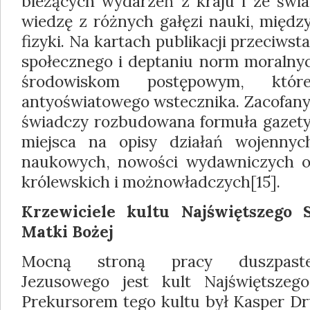
bieżących wydarzeń z kraju i ze świa
wiedzę z różnych gałęzi nauki, między
fizyki. Na kartach publikacji przeciwstaw
społecznego i deptaniu norm moralnych
środowiskom postępowym, kt
antyoświatowego wstecznika. Zacofany 
świadczy rozbudowana formuła gazety,
miejsca na opisy działań wojennych
naukowych, nowości wydawniczych o
królewskich i możnowładczych[15].
Krzewiciele kultu Najświętszego 
Matki Bożej
Mocną stroną pracy duszpaster
Jezusowego jest kult Najświętszeg
Prekursorem tego kultu był Kasper Dru