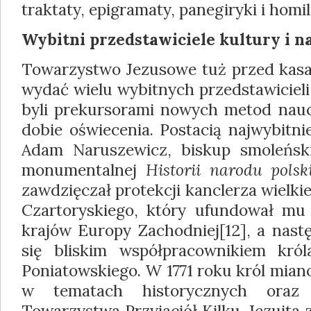
traktaty, epigramaty, panegiryki i homil
Wybitni przedstawiciele kultury i n
Towarzystwo Jezusowe tuż przed kasat
wydać wielu wybitnych przedstawicieli 
byli prekursorami nowych metod nau
dobie oświecenia. Postacią najwybitni
Adam Naruszewicz, biskup smoleński,
monumentalnej
Historii narodu polsk
zawdzięczał protekcji kanclerza wielki
Czartoryskiego, który ufundował mu 
krajów Europy Zachodniej[12], a nastę
się bliskim współpracownikiem król
Poniatowskiego. W 1771 roku król mia
w tematach historycznych oraz
Towarzystwa Przyjaciół Kilku. Jezuita z