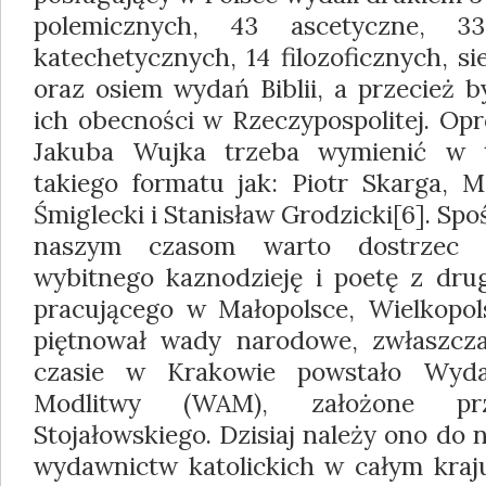
polemicznych, 43 ascetyczne, 33
katechetycznych, 14 filozoficznych, s
oraz osiem wydań Biblii, a przecież b
ich obecności w Rzeczypospolitej. Op
Jakuba Wujka trzeba wymienić w 
takiego formatu jak: Piotr Skarga, M
Śmiglecki i Stanisław Grodzicki[6]. Spo
naszym czasom warto dostrzec K
wybitnego kaznodzieję i poetę z dru
pracującego w Małopolsce, Wielkopols
piętnował wady narodowe, zwłaszcza
czasie w Krakowie powstało Wyda
Modlitwy (WAM), założone pr
Stojałowskiego. Dzisiaj należy ono do n
wydawnictw katolickich w całym kraju