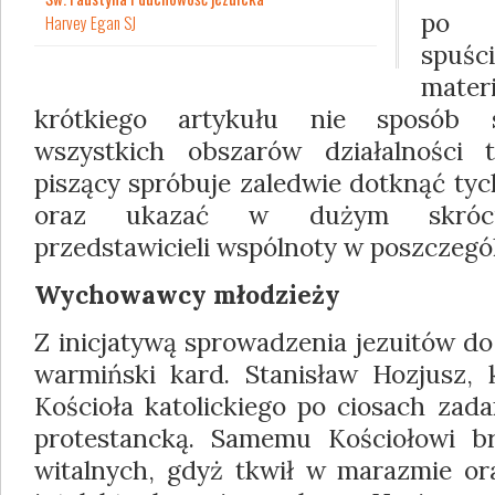
po s
Harvey Egan SJ
spuś
mater
krótkiego artykułu nie sposób 
wszystkich obszarów działalności 
piszący spróbuje zaledwie dotknąć tyc
oraz ukazać w dużym skrócie 
przedstawicieli wspólnoty w poszczegó
Wychowawcy młodzieży
Z inicjatywą sprowadzenia jezuitów do
warmiński kard. Stanisław Hozjusz,
Kościoła katolickiego po ciosach zad
protestancką. Samemu Kościołowi b
witalnych, gdyż tkwił w marazmie o