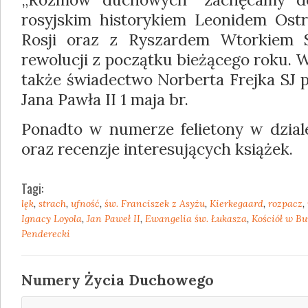
rosyjskim historykiem Leonidem Ost
Rosji oraz z Ryszardem Wtorkiem S
rewolucji z początku bieżącego roku.
także świadectwo Norberta Frejka SJ p
Jana Pawła II 1 maja br.
Ponadto w numerze felietony w dziale
oraz recenzje interesujących książek.
Tagi:
lęk
,
strach
,
ufność
,
św. Franciszek z Asyżu
,
Kierkegaard
,
rozpacz
,
Ignacy Loyola
,
Jan Paweł II
,
Ewangelia św. Łukasza
,
Kościół w B
Penderecki
Numery Życia Duchowego