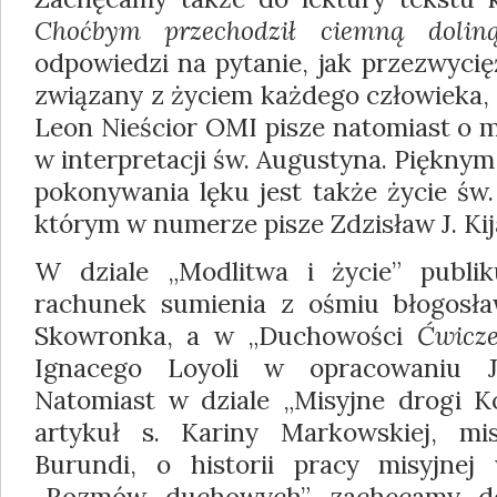
Choćbym przechodził ciemną doliną.
odpowiedzi na pytanie, jak przezwycię
związany z życiem każdego człowieka,
Leon Nieścior OMI pisze natomiast o m
w interpretacji św. Augustyna. Piękny
pokonywania lęku jest także życie św.
którym w numerze pisze Zdzisław J. K
W dziale „Modlitwa i życie” publi
rachunek sumienia z ośmiu błogosław
Skowronka, a w „Duchowości
Ćwicz
Ignacego Loyoli w opracowaniu J
Natomiast w dziale „Misyjne drogi K
artykuł s. Kariny Markowskiej, mis
Burundi, o historii pracy misyjne
„Rozmów duchowych” zachęcamy d