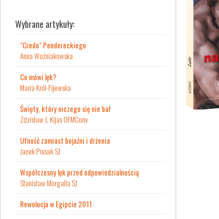
Wybrane artykuły:
"Credo" Pendereckiego
Anna Woźniakowska
Co mówi lęk?
Maria Król-Fijewska
Święty, który niczego się nie bał
Zdzisław J. Kijas OFMConv
Ufność zamiast bojaźni i drżenia
Jacek Prusak SJ
Współczesny lęk przed odpowiedzialnością
Stanisław Morgalla SJ
Rewolucja w Egipcie 2011