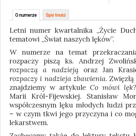
O numerze
(aktywna
Spis treści
Grupa
karta)
Letni numer kwartalnika „Życie Duc
tematowi „Świat naszych lęków”.
W numerze na temat przekraczani
rozpaczy piszą ks. Andrzej Zwoliń
rozpaczą a nadzieją
oraz Jan Kras
rozpaczy i nadzieja zbawienia
. Zwięzłą
znajdziemy w artykule
Co mówi lęk
Marii Król-Fijewskiej. Stanisław Mo
współczesnym lęku młodych ludzi prz
– w czym tkwi jego przyczyna i co mog
lekarstwem.
Zachęcamy także do lektury tekstu k