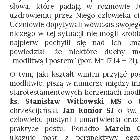
słowa, które padają w rozmowie J
uzdrowieniu przez Niego człowieka cie
Uczniowie dopytywali wówczas swojego
niczego w tej sytuacji nie mogli zrob
najpierw pochylił się nad ich „ma
powiedział, że niektóre duchy m
„modlitwą i postem” (por. Mt 17,14 – 21).
O tym, jaki kształt winien przyjąć p
modlitwie, piszą w numerze między i
starotestamentowych korzeniach modli
ks. Stanisław Witkowski MS
o ty
chrześcijański,
Jan Konior SJ
o św. J
człowieku pustyni i umartwienia ora
praktyce postu. Ponadto
Marcin 
ukazuje post z perspektywy egz