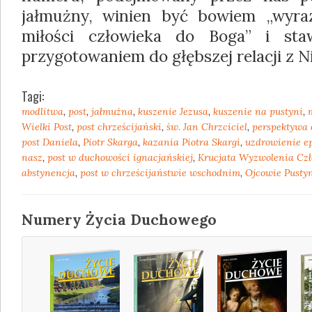
jałmużny, winien być bowiem „wyraz
miłości człowieka do Boga” i sta
przygotowaniem do głębszej relacji z N
Tagi:
modlitwa
,
post
,
jałmużna
,
kuszenie Jezusa
,
kuszenie na pustyni
,
Wielki Post
,
post chrześcijański
,
św. Jan Chrzciciel
,
perspektywa 
post Daniela
,
Piotr Skarga
,
kazania Piotra Skargi
,
uzdrowienie ep
nasz
,
post w duchowości ignacjańskiej
,
Krucjata Wyzwolenia Cz
abstynencja
,
post w chrześcijaństwie wschodnim
,
Ojcowie Pusty
Numery Życia Duchowego