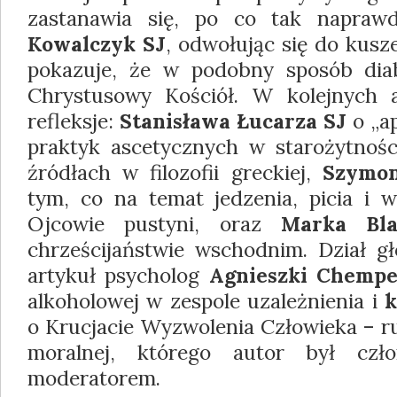
zastanawia się, po co tak napraw
Kowalczyk SJ
, odwołując się do kusz
pokazuje, że w podobny sposób diab
Chrystusowy Kościół. W kolejnych a
refleksje:
Stanisława Łucarza SJ
o „a
praktyk ascetycznych w starożytności 
źródłach w filozofii greckiej,
Szymon
tym, co na temat jedzenia, picia i ws
Ojcowie pustyni, oraz
Marka Bl
chrześcijaństwie wschodnim. Dział 
artykuł psycholog
Agnieszki Chemp
alkoholowej w zespole uzależnienia i
k
o Krucjacie Wyzwolenia Człowieka – r
moralnej, którego autor był czło
moderatorem.