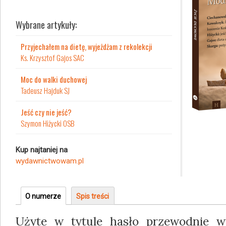
Wybrane artykuły:
Przyjechałem na dietę, wyjeżdżam z rekolekcji
Ks. Krzysztof Gajos SAC
Moc do walki duchowej
Tadeusz Hajduk SJ
Jeść czy nie jeść?
Szymon Hiżycki OSB
Kup najtaniej na
wydawnictwowam.pl
O numerze
(aktywna
Spis treści
Grupa
karta)
Użyte w tytule hasło przewodnie 