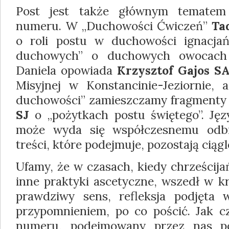
Post jest także głównym tematem 
numeru. W „Duchowości Ćwiczeń”
Ta
o roli postu w duchowości ignacja
duchowych” o duchowych owocach 
Daniela opowiada
Krzysztof Gajos S
Misyjnej w Konstancinie-Jeziornie, a
duchowości” zamieszczamy fragmenty
SJ
o „pożytkach postu świętego”. Jęz
może wyda się współczesnemu odbi
treści, które podejmuje, pozostają ciąg
Ufamy, że w czasach, kiedy chrześcija
inne praktyki ascetyczne, wszedł w kr
prawdziwy sens, refleksja podjęta 
przypomnieniem, po co pościć. Jak 
numeru, podejmowany przez nas po