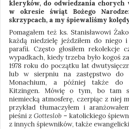
kleryków, do odwiedzania chorych w
w okresie świąt Boże­go Narodze
skrzypcach, a my śpiewaliśmy kolędy
Pomagałem też ks. Stanisławowi Żak
każ­dą niedzielę jeździłem do niego
parafii. Często głosiłem rekolekcje 
wypadkach, kiedy trzeba było kogoś zas
1978 roku do początku lat dwutysięczn
lub w sierpniu na zastępstwo do 
Monachium, a później także do 
Kitzingen. Mówię o tym, bo tam s
niemiecką atmosferę, czerpiąc z niej 
przykład tłumaczyłem i aranżowałem
pieśni z
Gotteslob
– katolickiego śpiewn
z innych śpiewników, także ewangelick