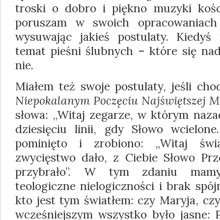
troski o dobro i piękno muzyki kości
poruszam w swoich opracowaniach 
wysuwając jakieś postula­ty. Kiedyś
temat pieśni ślubnych – które się nada
nie.
Miałem też swoje postulaty, jeśli cho
Nie­pokalanym Poczęciu Najświętszej 
słowa: „Witaj zegarze, w którym nazad
dziesię­ciu linii, gdy Słowo wcielon
pominię­to i zrobiono: „Witaj św
zwycięstwo dało, z Ciebie Słowo Prz
przybrało”. W tym zdaniu mamy
teologiczne nielogiczności i brak spó
kto jest tym światłem: czy Maryja, cz
wcześniejszym wszystko było jasne: P