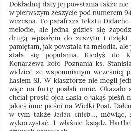
Dokładnej daty jej powstania także nie
w pierwszym zeszycie pod numerem 94,
wczesna. To parafraza tekstu Didache.
melodie, ale jedna gdzieś się zapodz
drugą wpisałem do zeszytu i dzięki 
pamiętam, jak powstała ta melodia, al
stała się popularna. Kiedyś do K
Konarzewa koło Po­znania ks. Stanisła
widzieć ze wspomnia­nym wcześniej p
Łasiem SJ. W klasztorze nie mogli jed
więc na furtę posłali mnie. Okazało s
chciał prosić ojca Łasia o ja­kąś pieśń
jakieś inne pieśni na Wielki Post. Da
w tym także
Jeden chleb…
, mówiąc, 
wykorzystać. I właśnie ksiądz Hartli