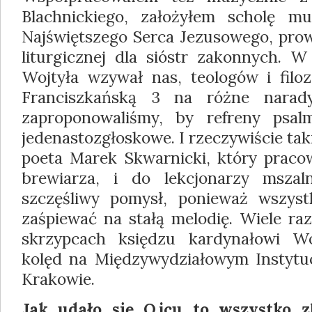
Blachnickiego, założyłem scholę mu
Najświętszego Serca Jezusowe­go, pro
liturgicznej dla sióstr zakon­nych. 
Wojtyła wzywał nas, teologów i filo
Franciszkańską 3 na różne nara­d
zaproponowaliśmy, by refreny psal
jedenastozgłoskowe. I rzeczywiście taki
poeta Marek Skwarnicki, który praco
brewiarza, i do lekcjonarzy msza
szczęśliwy pomysł, ponieważ wszyst
zaśpiewać na stałą melodię. Wiele ra
skrzypcach księdzu kardynałowi Woj
kolęd na Międzywydziałowym Instytu
Krakowie.
Jak udało się Ojcu to wszystko z