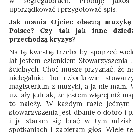
w segregatorach. Próbuję jakoś
uporządkować i przygotować spis.
Jak ocenia Ojciec obecną muzykę 
Polsce? Czy tak jak inne dzied
przechodzą kryzys?
Na tę kwestię trzeba by spojrzeć wie
lat jestem członkiem Stowarzyszenia
ścielnych. Choć muszę przyznać, że n
nielegalnie, bo członkowie stowarz
magi­sterium z muzyki, a ja nie mam.
uzna­ły jednak, że jestem więcej niż ma
to należy. W każdym razie jednym
stowa­rzyszenia jest dbanie o dobro i 
i ja staram się brać w tym udzia
spotkaniach i zabieram głos. Wiele t