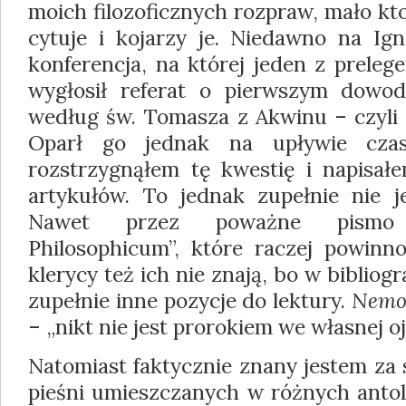
moich filozoficznych rozpraw, mało kto
cytuje i kojarzy je. Niedawno na Ig
konferencja, na której jeden z prele
wygłosił referat o pierw­szym dowod
według św. Tomasza z Akwi­nu – czyli
Oparł go jednak na upływie cza
rozstrzygnąłem tę kwestię i napisał
artykułów. To jednak zupełnie nie j
Nawet przez poważne pismo
Philosophicum”, które raczej powinno
kle­rycy też ich nie znają, bo w bibliogr
zu­pełnie inne pozycje do lektury.
Nemo 
– „nikt nie jest prorokiem we własnej oj
Natomiast faktycznie znany jestem za
pieśni umieszczanych w różnych antol