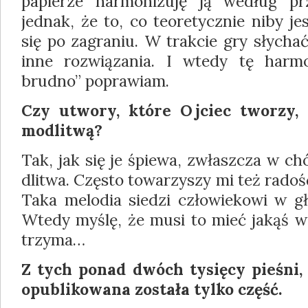
papierze harmonizuję ją według pr
jednak, że to, co teoretycznie niby j
się po zagra­niu. W trakcie gry słychać
inne rozwiąza­nia. I wtedy tę harm
brudno” poprawiam.
Czy utwory, które Ojciec tworzy,
modlitwą?
Tak, jak się je śpiewa, zwłaszcza w c
dlitwa. Często towarzyszy mi też radość
Taka melodia siedzi człowiekowi w gł
Wtedy myślę, że musi to mieć jakąś w
trzyma…
Z tych ponad dwóch tysięcy pieśni, 
opublikowa­na została tylko część.