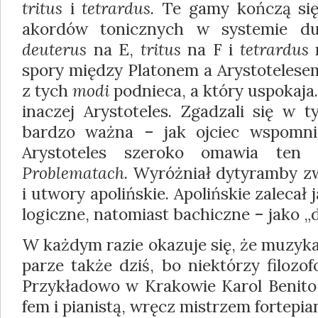
tritus
i
tetrardus
. Te gamy kończą si
akordów to­nicznych w systemie d
deuterus
na E,
tritus
na F i
tetrardus
n
spory między Platonem a Arystotelesem
z tych
modi
podnieca, a który uspokaja.
inaczej Arystoteles. Zgadzali się w t
bardzo ważna – jak ojciec wspomni
Arystoteles szeroko omawia t
Problematach
. Wyróżniał dytyramby zw
i utwory apolińskie. Apolińskie zalecał 
logiczne, natomiast bachiczne – jako „dz
W każdym razie okazuje się, że muzyka i
parze także dziś, bo niektórzy filozo
Przykładowo w Krakowie Karol Benito 
fem i pianistą, wręcz mistrzem fortepia