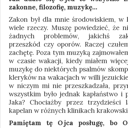
zakonne, filo­zofię, muzykę…
Zakon był dla mnie środowiskiem, w
wiele rzeczy. Muszę powiedzieć, że n
żad­nych problemów, jakichś za
przeszkód czy oporów. Raczej czułem 
zachętę. Poza tym muzyką zajmowałem
w czasie wakacji, kiedy miałem więce
muzykę do niektó­rych psalmów skomp
kleryków na wa­kacjach w willi jezuicki
w niczym mi nie przeszkadzała, przyn
wszystkim było jednak kapłaństwo i p
Jaka? Chociażby przez trzydzieści 
kapelan w różnych kli­nikach krakowski
Pamiętam tę Ojca posługę, bo Oj