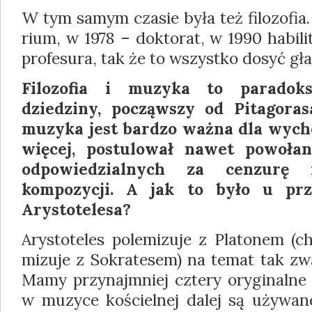
W tym samym czasie była też filozofia
rium, w 1978 – doktorat, w 1990 habili
profesura, tak że to wszystko dosyć gł
Filozofia i muzyka to paradoks
dziedziny, począw­szy od Pitagoras
muzyka jest bardzo ważna dla wych
więcej, postulował nawet powoła
odpowiedzialnych za cenzurę 
kompozycji. A jak to było u pr
Arystotelesa?
Arystoteles polemizuje z Platonem (c
mizuje z Sokratesem) na temat tak z
Mamy przynajmniej cztery oryginalne
w muzyce kościelnej dalej są używa