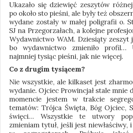
Ukazało się dziewięć zeszytów różnej
po około sto pieśni, ale były też obszer
wy­dane zostały w małej poligrafii o.
SJ na Przegorzałach, a kolejne profes
Wydawnictwo WAM. Dziesiąty zeszyt ju
bo wydawnictwo zmieniło profil… 
najmniej tysiąc pieśni, jak nie więcej.
Co z drugim tysiącem?
Nie wszystkie, ale kilkaset jest zhar
wydanie. Ojciec Prowincjał stale mnie
momencie jestem w trakcie segreg
tema­tów: Trójca Święta, Bóg Ojciec, 
święci… Wszystkie te utwory popr
zmieniam tytuł, jeśli jest niewłaściwy,