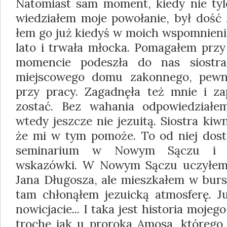
Natomiast sam moment, kiedy nie ty
wiedziałem moje powołanie, był dość 
łem go już kiedyś w moich wspomnieni
lato i trwała młocka. Pomagałem pr
momencie podeszła do nas siostra 
miejsco­wego domu zakonnego, pewn
przy pracy. Zagadnęła też mnie i za
zostać. Bez wa­hania odpowiedziałe
wtedy jeszcze nie jezuitą. Siostra kiw
że mi w tym pomo­że. To od niej dos
seminarium w No­wym Sączu i w
wskazówki. W Nowym Sączu uczyłem
Jana Długosza, ale mieszkałem w bursi
tam chłonąłem jezuicką atmos­ferę. 
nowicjacie... I taka jest historia moje
trochę jak u proroka Amosa, którego 