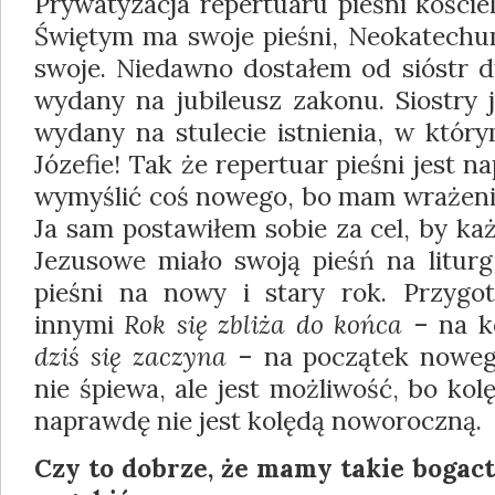
Prywatyzacja repertu­aru pieśni kośc
Świętym ma swoje pie­śni, Neokatechu
swoje. Niedawno do­stałem od sióstr 
wydany na jubileusz zakonu. Siostry j
wydany na stulecie ist­nienia, w który
Józefie! Tak że repertuar pieśni jest 
wymyślić coś nowego, bo mam wrażenie,
Ja sam postawiłem sobie za cel, by ka
Jezusowe miało swoją pieśń na liturg
pieśni na nowy i stary rok. Przy­go
innymi
Rok się zbliża do końca
– na k
dziś się zaczyna
– na początek nowego
nie śpiewa, ale jest możliwość, bo ko
naprawdę nie jest kolędą noworoczną.
Czy to dobrze, że mamy takie bogac