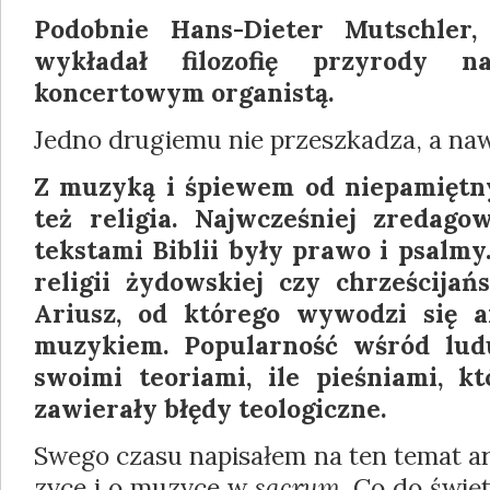
Podobnie Hans-Dieter Mutschler
wykładał filozo­fię przyrody n
koncertowym organistą.
Jedno drugiemu nie przeszkadza, a naw
Z muzyką i śpiewem od niepamiętn
też religia. Najwcześniej zredag
tekstami Biblii były pra­wo i psalmy
religii żydowskiej czy chrześcijań­s
Ariusz, od którego wywodzi się a
muzykiem. Popularność wśród lud
swo­imi teoriami, ile pieśniami, k
zawierały błędy teologiczne.
Swego czasu napisałem na ten temat ar
zyce i o muzyce w
sacrum
. Co do świę