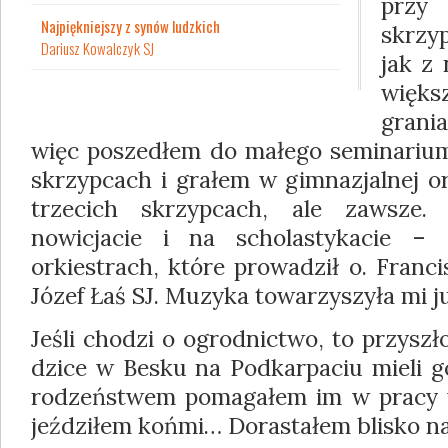
przy 
Najpiękniejszy z synów ludzkich
skrzy
Dariusz Kowalczyk SJ
jak z
więk
grani
więc poszedłem do małego se­minarium
skrzypcach i grałem w gimna­zjalnej o
trzecich skrzypcach, ale zawsze.
nowicjacie i na scholastykacie –
orkiestrach, które prowadził o. Franci
Józef Łaś SJ. Muzyka towarzyszyła mi j
Jeśli chodzi o ogrodnictwo, to przyszł
dzice w Besku na Podkarpaciu mieli g
rodzeństwem pomagałem im w pracy w
jeździłem końmi… Dorastałem blisko natu