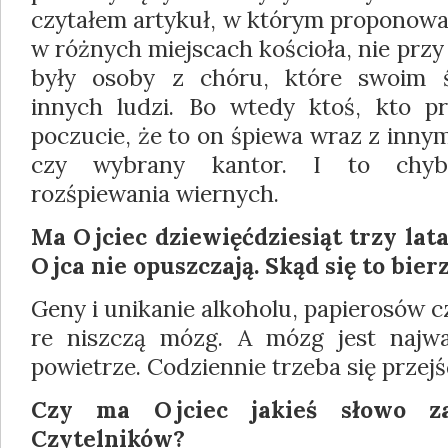
czytałem artykuł, w którym proponowa
w różnych miejscach kościoła, nie przy 
były osoby z chóru, które swoim 
innych ludzi. Bo wtedy ktoś, kto p
poczucie, że to on śpiewa wraz z innymi
czy wybrany kantor. I to chyb
rozśpiewania wiernych.
Ma Ojciec dziewięćdziesiąt trzy lata
Ojca nie opuszczają. Skąd się to bier
Geny i unikanie alkoholu, papierosów 
re niszczą mózg. A mózg jest najwa
powie­trze. Codziennie trzeba się przej
Czy ma Ojciec jakieś słowo za
Czytelników?