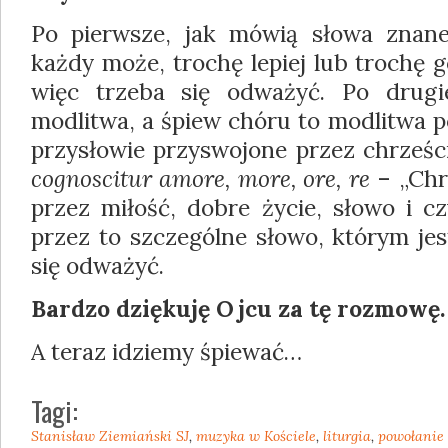
Po pierwsze, jak mówią słowa znanej
każ­dy może, trochę lepiej lub trochę g
więc trzeba się odważyć. Po drug
modlitwa, a śpiew chóru to modlitwa po
przysłowie przyswojone przez chrześc
cognoscitur amore, more, ore, re
– „Chrz
przez miłość, dobre życie, słowo i cz
przez to szczególne słowo, którym jes
się odważyć.
Bardzo dziękuję Ojcu za tę rozmowę.
A teraz idziemy śpiewać…
Tagi:
Stanisław Ziemiański SJ
,
muzyka w Kościele
,
liturgia
,
powołanie