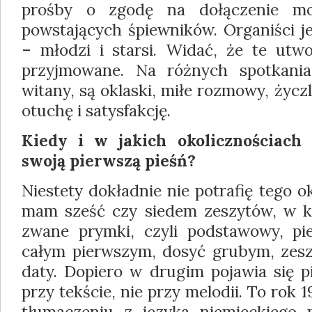
prośby o zgodę na dołączenie m
powstają­cych śpiewników. Organiści je
– młodzi i starsi. Widać, że te utw
przyjmowane. Na różnych spotkania
witany, są oklaski, miłe rozmowy, życzl
otuchę i satysfakcję.
Kiedy i w jakich okolicznościach
swoją pierw­szą pieśń?
Niestety dokładnie nie potrafię tego o
mam sześć czy siedem zeszytów, w k
zwa­ne prymki, czyli podstawowy, pi
całym pierwszym, dosyć grubym, zeszy
daty. Do­piero w drugim pojawia się 
przy tekście, nie przy melodii. To rok 
tłumaczeniu z języka niemieckiego