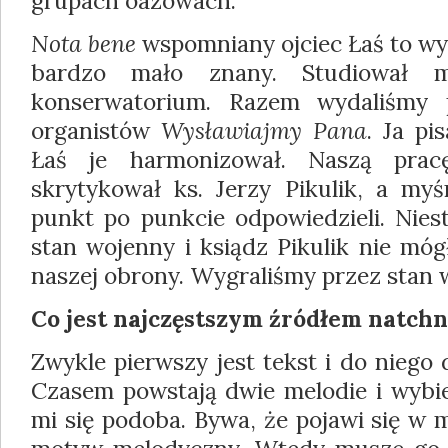
grupach oazowach.
Nota bene
wspomniany ojciec Łaś to wyb
bardzo mało znany. Studiował 
konserwa­torium. Razem wydaliśmy 
organistów
Wysławiajmy Pana
. Ja pi
Łaś je harmonizował. Naszą pra
skrytykował ks. Jerzy Pikulik, a my
punkt po punkcie odpowiedzieli. Nies
stan wojenny i ksiądz Pikulik nie móg
naszej obrony. Wygraliśmy przez stan
Co jest najczęstszym źródłem natchn
Zwykle pierwszy jest tekst i do niego 
Czasem powstają dwie melodie i wybie
mi się podoba. Bywa, że pojawi się w m