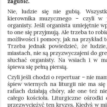
zagubić.
Nie, ludzie się nie gubią. Wszyst
kierowni­ka muzycznego – czyli w p
organisty. Jeśli organista umiejętnie
to one się przyj­mują. Ale trzeba to robi
możliwości i po­mocy, jak na przykład 
Trzeba jednak powiedzieć, że ludzi
miastach, nie są przy­zwyczajeni do g
słuchać organisty. Na wsiach i w m
śpiewa się pełną piersią.
Czyli jeśli chodzi o repertuar – nie ma
śpiew wiernych na liturgii nie ma się
rafiach działają chóry, ale one też n
całego kościoła. Liturgiczne ośrodki
przezwyciężyć ten kryzys. Kiedyś w mi