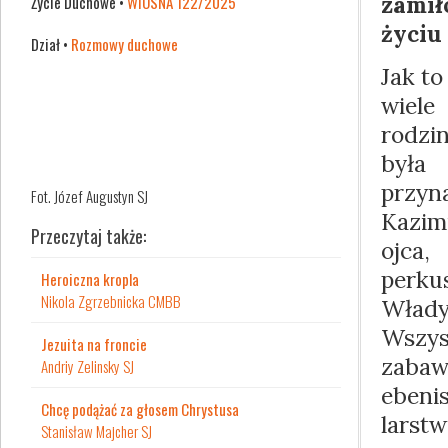
zamił
Życie Duchowe •
WIOSNA 122/2025
życiu
Dział •
Rozmowy duchowe
Jak to
wiel
rodzi
był
przyn
Fot. Józef Augustyn SJ
Kazim
Przeczytaj także:
ojca,
perk
Heroiczna kropla
Nikola Zgrzebnicka CMBB
Włady
Wszysc
Jezuita na froncie
zabaw
Andriy Zelinsky SJ
ebenis
Chcę podążać za głosem Chrystusa
lars
Stanisław Majcher SJ