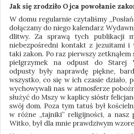
Jak się zrodziło Ojca powołanie zak
W domu regularnie czytaliśmy „Posłań
dołączany do niego kalendarz Wydawn
dlitwy. Za sprawą tych publikacji 
niebezpośredni kontakt z jezuitami i 
taki zakon. Po raz pierwszy zetknąłem s
piel­grzymek na odpust do Starej W
odpusty były naprawdę piękne, bard
wszystko, co się w ich czasie działo, 
wychowywali nas w atmosferze pobożn
służyć do Mszy w kaplicy sióstr felicja
swój dom. Poza tym tatuś był kościel
w różne „tajniki” religijności, a nasz
Witko, był dla mnie prawdziwym wzor