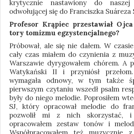
krytycznie nastawiony do naszej k
odwołującej się do Franciszka Suáreza 
Profesor Krąpiec przestawiał Ojc
tory tomizmu egzystencjalnego?
Próbował, ale się nie dałem. W czasie
cały czas miałem do czynienia z muzy
Warszawie dyrygowałem chórem. A p
Wa­tykański II i przyniósł przełom
wyma­gała odnowy, w tym także śp
pierwszym czytaniu wszedł psalm resp
były do nie­go melodie. Poprosiłem wt
SJ, który opracował melodie do fra
pozwolił mi z nich skorzystać, i 
opracowałem zestaw tonów i melodii 
Współpracowałem też muzycznie z 