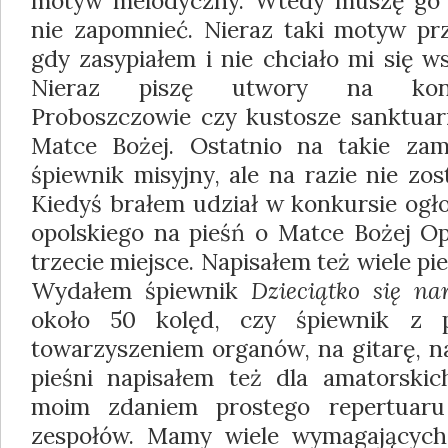
motyw melodyczny. Wtedy muszę go s
nie zapomnieć. Nieraz taki motyw prz
gdy zasypiałem i nie chciało mi się w
Nieraz piszę utwory na konk
Proboszczowie czy ku­stosze sanktuar
Matce Bożej. Ostatnio na takie zam
śpiewnik misyjny, ale na razie nie zo
Kiedyś brałem udział w konkursie ogł
opolskiego na pieśń o Matce Bożej Op
trzecie miejsce. Napisałem też wiele pi
Wydałem śpiewnik
Dzieciątko się na­
około 50 kolęd, czy śpiewnik z p
towarzyszeniem organów, na gitarę, n
pieśni napisałem też dla amatorski
moim zdaniem prostego repertuaru 
zespo­łów. Mamy wiele wymagających