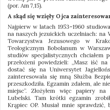
(por. Am 7,15).
A skąd się wzięły Ojca zainteresowani
Najpierw w latach 1953–1960 studiował
na naszych jezuickich uczelniach: na 
Towarzystwa Jezusowego w Krak
Teologicz­nym Bobolanum w Warszaw
studiów spe­cjalistycznych chciałem p
przełożeni po­wiedzieli: „Masz iść na
dostać się na Uniwersytet Jagiellońs
zainteresowała się mną Służba Bezp
przeszkodziła. Egzamin zdałem, ale ni
miejsc”. Złożyłem więc papiery na 
Lubelski. Tam krótki egzamin zrobi
Krąpiec OP. Musiał mnie spraw­dzić, 