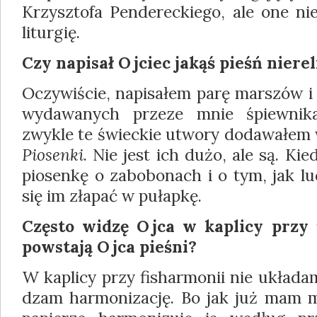
Krzysz­tofa Pendereckiego, ale one ni
liturgię.
Czy napisał Ojciec jakąś pieśń nierel
Oczywiście, napisałem parę marszów i
wydawanych przeze mnie śpiewnikac
zwykle te świeckie utwory dodawałem 
Piosenki
. Nie jest ich dużo, ale są. K
piosenkę o zabobonach i o tym, jak lu
się im złapać w pułapkę.
Często widzę Ojca w kaplicy przy 
powstają Ojca pieśni?
W kaplicy przy fisharmonii nie układa
dzam harmonizację. Bo jak już mam me