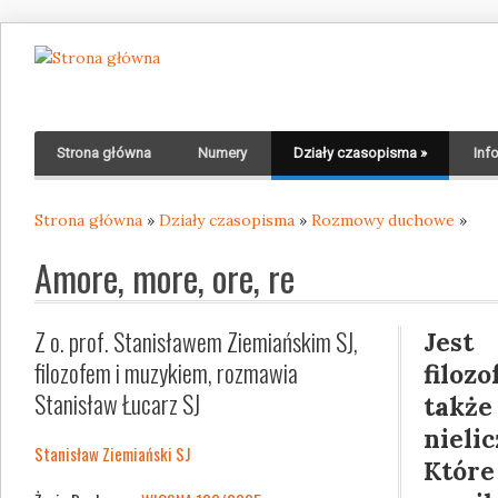
Strona główna
Numery
Działy czasopisma
»
Inf
Strona główna
»
Działy czasopisma
»
Rozmowy duchowe
»
Jesteś tutaj
Amore, more, ore, re
Z o. prof. Stanisławem Ziemiańskim SJ,
Jest
filozofem i muzykiem, rozmawia
filo
Stanisław Łucarz SJ
takż
nieli
Stanisław Ziemiański SJ
Któr