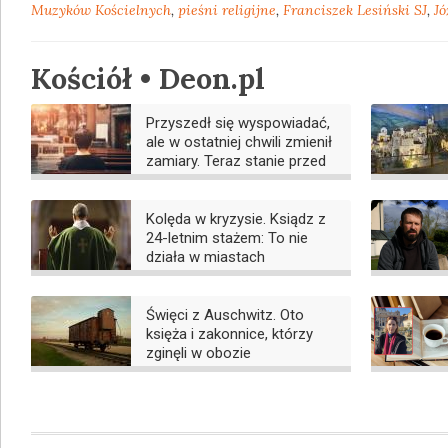
Muzyków Ko­ścielnych
,
pieśni religijne
,
Franciszek Lesiński SJ
,
Jó
Kościół • Deon.pl
Przyszedł się wyspowiadać,
ale w ostatniej chwili zmienił
zamiary. Teraz stanie przed
sądem
Kolęda w kryzysie. Ksiądz z
24-letnim stażem: To nie
działa w miastach
Święci z Auschwitz. Oto
księża i zakonnice, którzy
zginęli w obozie