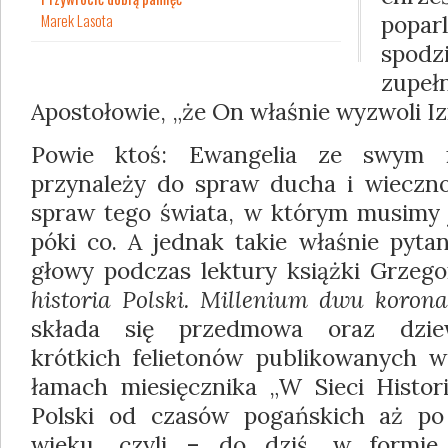
Marek Lasota
popar
spod
zupe
Apostołowie, „że On właśnie wyzwoli Izr
Powie ktoś: Ewangelia ze swym r
przynależy do spraw ducha i wiecznoś
spraw tego świata, w którym musimy j
póki co. A jednak takie właśnie pyta
głowy podczas lektury książki Grze
historia Polski. Millenium dwu korona
składa się przedmowa oraz dziewi
krótkich felietonów publikowanych 
łamach miesięcznika „W Sieci Histori
Polski od czasów pogańskich aż po
wieku, czyli – do dziś, w formie