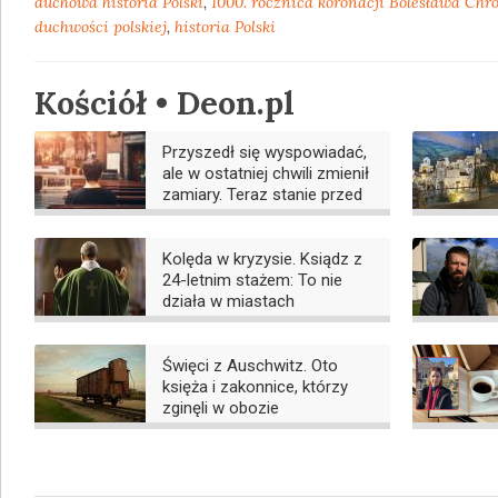
duchowa historia Polski
,
1000. rocznica koronacji Bolesława Chr
duchwości polskiej
,
historia Polski
Kościół • Deon.pl
Przyszedł się wyspowiadać,
ale w ostatniej chwili zmienił
zamiary. Teraz stanie przed
sądem
Kolęda w kryzysie. Ksiądz z
24-letnim stażem: To nie
działa w miastach
Święci z Auschwitz. Oto
księża i zakonnice, którzy
zginęli w obozie