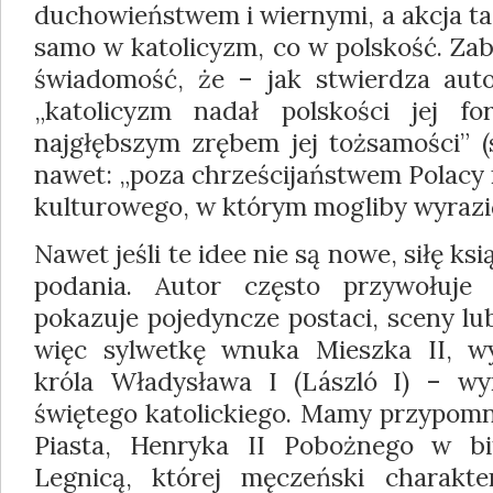
duchowieństwem i wiernymi, a akcja ta
samo w katolicyzm, co w polskość. Zab
świadomość, że – jak stwierdza aut
„katolicyzm nadał polskości jej f
najgłębszym zrębem jej tożsamości” (s
nawet: „poza chrześcijaństwem Polacy 
kulturowego, w którym mogliby wyrazić s
Nawet jeśli te idee nie są nowe, siłę ks
podania. Autor często przywołuje 
pokazuje pojedyncze postaci, sceny l
więc sylwetkę wnuka Mieszka II, wy
króla Władysława I (László I) – wy
świętego katolickiego. Mamy przypomni
Piasta, Henryka II Pobożnego w b
Legnicą, której męczeński charakte