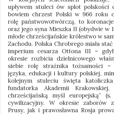
upływem stuleci ów splot polskości o
bowiem chrzest Polski w 966 roku o
rolę państwowotwórczą, to koronacj
oraz jego syna Mieszka II (obydwie w 
młode chrześcijańskie królestwo w sa
Zachodu. Polska Chrobrego miała stać 
imperium cesarza Ottona III – gdyb
okresie rozbicia dzielnicowego właśn
siebie rolę strażnika tożsamości –
języka, edukacji i kultury polskiej, 
kolejnym stuleciu święta katoliczk
fundatorka Akademii Krakowskiej,
chrześcijańską myśl europejską” (s.
cywilizacyjny. W okresie zaborów z
Prusy, jak i prawosławna Rosja prowa