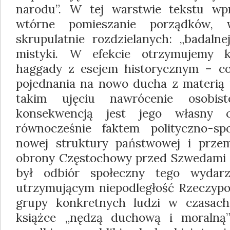
narodu”. W tej warstwie tekstu wp
wtórne pomieszanie porządków, 
skrupulatnie rozdzielanych: „badalne
mistyki. W efekcie otrzymujemy k
haggady z esejem historycznym – co
pojednania na nowo ducha z materią
takim ujęciu nawrócenie osobis
konsekwencją jest jego własny 
równocześnie faktem polityczno-sp
nowej struktury państwowej i przem
obrony Częstochowy przed Szwedami – 
był odbiór społeczny tego wydar
utrzymującym niepodległość Rzeczyposp
grupy konkretnych ludzi w czasac
książce „nędzą duchową i moralną” 