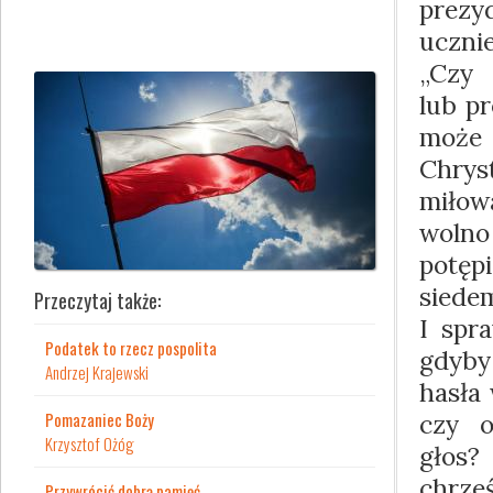
pre
uczni
„Czy 
lub pr
moż
Chrys
miłow
wolno
potę
siede
Przeczytaj także:
I spr
Podatek to rzecz pospolita
gdyby 
Andrzej Krajewski
hasła
Pomazaniec Boży
czy o
Krzysztof Ożóg
głos?
chrze
Przywrócić dobrą pamięć