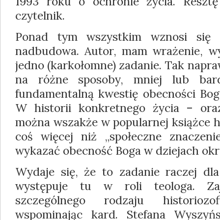
1993 roku o ochronie życia. Resz
czytelnik.
Ponad tym wszystkim wznosi się 
nadbudowa. Autor, mam wrażenie, wy
jedno (karkołomne) zadanie. Tak napr
na różne sposoby, mniej lub bard
fundamentalną kwestię obecności Boga
W historii konkretnego życia – ora
można wszakże w popularnej książce h
coś więcej niż „społeczne znaczenie
wykazać obecność Boga w dziejach okre
Wydaje się, że to zadanie raczej dla
występuje tu w roli teologa. Za
szczególnego rodzaju historioz
wspominając kard. Stefana Wyszyńsk