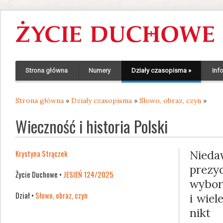
Strona główna
Numery
Działy czasopisma
»
Inf
Strona główna
»
Działy czasopisma
»
Słowo, obraz, czyn
»
Jesteś tutaj
Wieczność i historia Polski
Krystyna Strączek
Nieda
prez
Życie Duchowe •
JESIEŃ 124/2025
wybor
Dział •
Słowo, obraz, czyn
i wiel
nikt