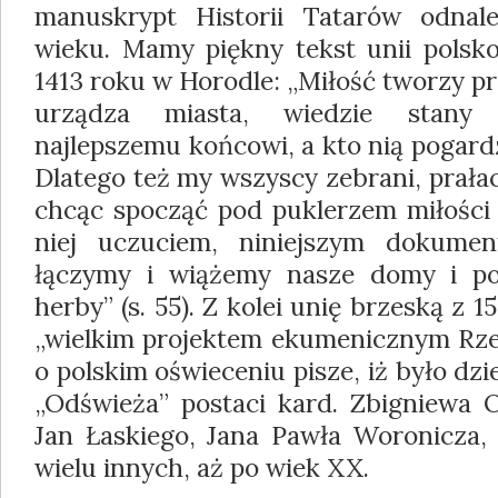
manuskrypt Historii Tatarów odna
wieku. Mamy piękny tekst unii polsko
1413 roku w Horodle: „Miłość tworzy p
urządza miasta, wiedzie stany 
najlepszemu końcowi, a kto nią pogardz
Dlatego też my wszyscy zebrani, prałaci
chcąc spocząć pod puklerzem miłości 
niej uczuciem, niniejszym dokume
łączymy i wiążemy nasze domy i pok
herby” (s. 55). Z kolei unię brzeską z
„wielkim projektem ekumenicznym Rzecz
o polskim oświeceniu pisze, iż było dzi
„Odświeża” postaci kard. Zbigniewa O
Jan Łaskiego, Jana Pawła Woronicza,
wielu innych, aż po wiek XX.