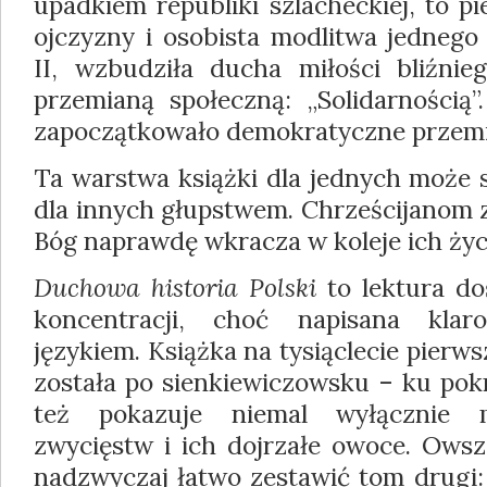
upadkiem republiki szlacheckiej, to p
ojczyzny i osobista modlitwa jednego
II, wzbudziła ducha miłości bliźni
przemianą społeczną: „Solidarnością
zapoczątkowało demokratyczne przemi
Ta warstwa książki dla jednych może s
dla innych głupstwem. Chrześcijanom 
Bóg naprawdę wkracza w koleje ich życi
Duchowa historia Polski
to lektura do
koncentracji, choć napisana kla
językiem. Książka na tysiąclecie pierw
została po sienkiewiczowsku – ku pokr
też pokazuje niemal wyłącznie
zwycięstw i ich dojrzałe owoce. Owsz
nadzwyczaj łatwo zestawić tom drugi: