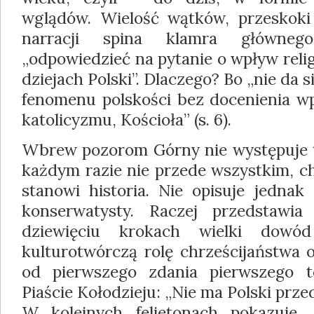
wglądów. Wielość wątków, przeskoki
narracji spina klamra głównego
„odpowiedzieć na pytanie o wpływ relig
dziejach Polski”. Dlaczego? Bo „nie da si
fenomenu polskości bez docenienia wp
katolicyzmu, Kościoła” (s. 6).
Wbrew pozorom Górny nie występuje tu
każdym razie nie przede wszystkim, ch
stanowi historia. Nie opisuje jednak
konserwatysty. Raczej przedstawia 
dziewięciu krokach wielki dow
kulturotwórczą rolę chrześcijaństwa o
od pierwszego zdania pierwszego 
Piaście Kołodzieju: „Nie ma Polski przedc
W kolejnych felietonach pokazuje, 