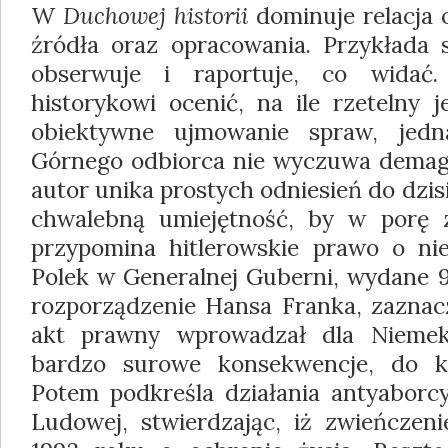
W
Duchowej historii
dominuje relacja 
źródła oraz opracowania. Przykłada s
obserwuje i raportuje, co widać
historykowi ocenić, na ile rzetelny j
obiektywne ujmowanie spraw, jedn
Górnego odbiorca nie wyczuwa demagog
autor unika prostych odniesień do dzis
chwalebną umiejętność, by w porę z
przypomina hitlerowskie prawo o niek
Polek w Generalnej Guberni, wydane 9
rozporządzenie Hansa Franka, zaznacz
akt prawny wprowadzał dla Niemek
bardzo surowe konsekwencje, do ka
Potem podkreśla działania antyaborcy
Ludowej, stwierdzając, iż zwieńczen