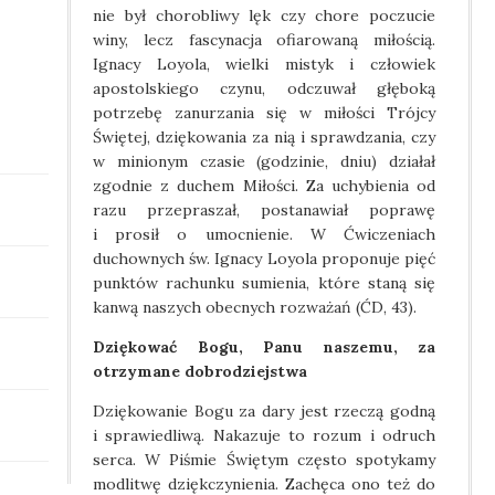
nie był chorobliwy lęk czy chore poczucie
winy, lecz fascynacja ofiarowaną miłością.
Ignacy Loyola, wielki mistyk i człowiek
apostolskiego czynu, odczuwał głęboką
potrzebę zanurzania się w miłości Trójcy
Świętej, dziękowania za nią i sprawdzania, czy
w minionym czasie (godzinie, dniu) działał
zgodnie z duchem Miłości. Za uchybienia od
razu przepraszał, postanawiał poprawę
i prosił o umocnienie. W Ćwiczeniach
duchownych św. Ignacy Loyola proponuje pięć
punktów rachunku sumienia, które staną się
kanwą naszych obecnych rozważań (ĆD, 43).
Dziękować Bogu, Panu naszemu, za
otrzymane dobrodziejstwa
Dziękowanie Bogu za dary jest rzeczą godną
i sprawiedliwą. Nakazuje to rozum i odruch
serca. W Piśmie Świętym często spotykamy
modlitwę dziękczynienia. Zachęca ono też do