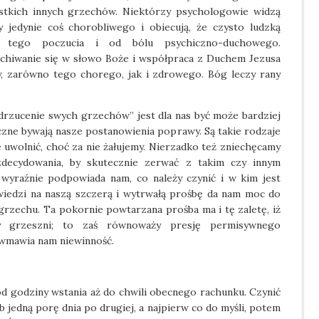
tkich innych grzechów. Niektórzy psychologowie widzą
 jedynie coś chorobliwego i obiecują, że czysto ludzką
 tego poczucia i od bólu psychiczno-duchowego.
chiwanie się w słowo Boże i współpraca z Duchem Jezusa
, zarówno tego chorego, jak i zdrowego. Bóg leczy rany
rzucenie swych grzechów” jest dla nas być może bardziej
czne bywają nasze postanowienia poprawy. Są takie rodzaje
 uwolnić, choć za nie żałujemy. Nierzadko też zniechęcamy
 zdecydowania, by skutecznie zerwać z takim czy innym
wyraźnie podpowiada nam, co należy czynić i w kim jest
wiedzi na naszą szczerą i wytrwałą prośbę da nam moc do
 grzechu. Ta pokornie powtarzana prośba ma i tę zaletę, iż
y grzeszni; to zaś równoważy presję permisywnego
 wmawia nam niewinność.
od godziny wstania aż do chwili obecnego rachunku. Czynić
 jedną porę dnia po drugiej, a najpierw co do myśli, potem