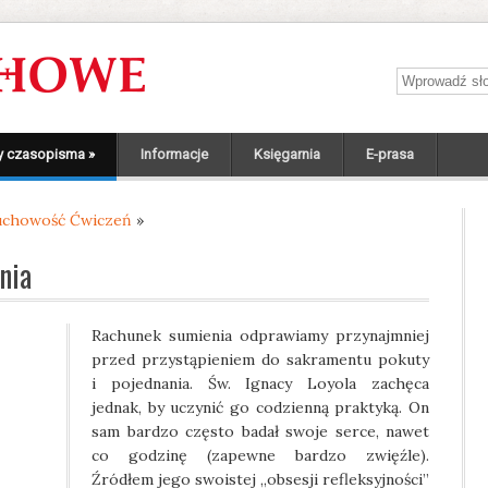
Wprowadź sł
y czasopisma
»
Informacje
Księgarnia
E-prasa
chowość Ćwiczeń
»
nia
Rachunek sumienia odprawiamy przynajmniej
przed przystąpieniem do sakramentu pokuty
i pojednania. Św. Ignacy Loyola zachęca
jednak, by uczynić go codzienną praktyką. On
sam bardzo często badał swoje serce, nawet
co godzinę (zapewne bardzo zwięźle).
Źródłem jego swoistej „obsesji refleksyjności”