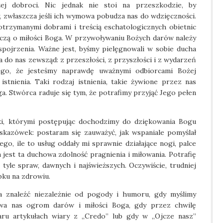
żej dobroci. Nic jednak nie stoi na przeszkodzie, by
 zwłaszcza jeśli ich wymowa pobudza nas do wdzięczności.
otrzymanymi dobrami i treścią eschatologicznych obietnic
adczą o miłości Boga. W przywoływaniu Bożych darów należy
pojrzenia. Ważne jest, byśmy pielęgnowali w sobie ducha
a do nas zewsząd: z przeszłości, z przyszłości i z wydarzeń
tego, że jesteśmy naprawdę uważnymi odbiorcami Bożej
istnienia. Taki rodzaj istnienia, takie żywione przez nas
a. Stwórca raduje się tym, że potrafimy przyjąć Jego pełen
ki, którymi postępując dochodzimy do dziękowania Bogu
skazówek: postaram się zauważyć, jak wspaniale pomyślał
go, ile to usług oddały mi sprawnie działające nogi, palce
na jest ta duchowa zdolność pragnienia i miłowania. Potrafię
tyle spraw, dawnych i najświeższych. Oczywiście, trudniej
bku na zdrowiu.
 znaleźć niezależnie od pogody i humoru, gdy myślimy
ewa nas ogrom darów i miłości Boga, gdy przez chwilę
ru artykułach wiary z „Credo” lub gdy w „Ojcze nasz”