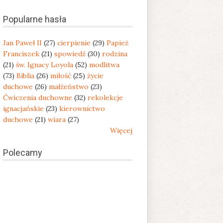
Popularne hasła
Jan Paweł II
(27)
cierpienie
(29)
Papież
Franciszek
(21)
spowiedź
(30)
rodzina
(21)
św. Ignacy Loyola
(52)
modlitwa
(73)
Biblia
(26)
miłość
(25)
życie
duchowe
(26)
małżeństwo
(23)
Ćwiczenia duchowne
(32)
rekolekcje
ignacjańskie
(23)
kierownictwo
duchowe
(21)
wiara
(27)
Więcej
Polecamy