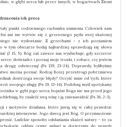
dnio, w głębi serca lub przez innych, w bogactwach Ziemi
drzucenia ich precz
stały punkt codziennego rachunku sumienia. Człowiek sam
chu ani nie wyrwie się z grzesznego pędu swej skażonej
niego nie wydostanie. Z grzechami – z ich poznaniem
o w tym obszarze bodaj najbardziej sprawdzają się słowa
nić (J 15, 5). Bóg zaś zawsze nas wysłuchuje, gdy szczerze
 serce; doświadcz i poznaj moje troski, i zobacz, czy jestem
a drogę odwieczną! (Ps 139, 23-24). Doprawdy, bylibyśmy
 łatwo można poznać. Rodzaj Bożej przestrogi pobrzmiewa
jednak dostrzega swoje błędy? Oczyść mnie od tych, które
broń swojego sługę (Ps 19, 13-14). Podobną myśl spotykamy
ożnika w gębi jego serca; bojaźni Boga nie ma przed jego
hlebiają, by znaleźć swą winę i ją znienawidzić (Ps 36, 2-3).
zji i motywów działania, które jawią się w całej prawdzie
 bardziej intensywne. Jego dawcą jest Bóg. O przymnożenie
prosić. Ludzkie sposoby odsłaniania skażeń natury – to za
chologię oddają cenne usługi w docieraniu do prawdy