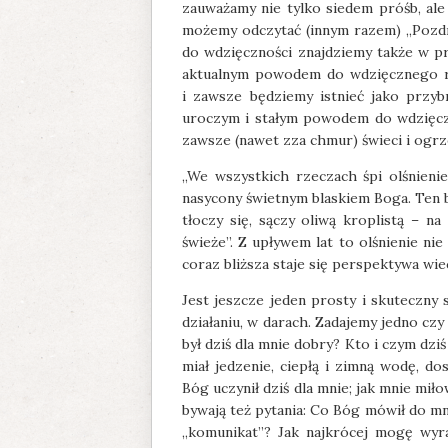
zauważamy nie tylko siedem próśb, ale
możemy odczytać (innym razem) „Pozdro
do wdzięczności znajdziemy także w pr
aktualnym powodem do wdzięcznego roz
i zawsze będziemy istnieć jako przybr
uroczym i stałym powodem do wdzięczno
zawsze (nawet zza chmur) świeci i ogrz
„We wszystkich rzeczach śpi olśnienie
nasycony świetnym blaskiem Boga. Ten bl
tłoczy się, sączy oliwą kroplistą – na
świeże”. Z upływem lat to olśnienie nie
coraz bliższa staje się perspektywa wiec
Jest jeszcze jeden prosty i skuteczny
działaniu, w darach. Zadajemy jedno cz
był dziś dla mnie dobry? Kto i czym dziś
miał jedzenie, ciepłą i zimną wodę, d
Bóg uczynił dziś dla mnie; jak mnie mił
bywają też pytania: Co Bóg mówił do mn
„komunikat”? Jak najkrócej mogę wyra