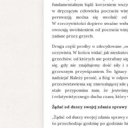
fundamentalnym bądź korzeniem wszys
w dręczącym człowieka poczuciu winy
perswazją można się uwolnić od
W rzeczywistości dopiero uważne wsłu
owocują uwolnieniem od poczucia winy
zadane przez grzech.
Druga część prośby: o zdecydowane „od
oczywista. W końcu widać, jak nieskute
grzechów, od których nie potrafimy się
się, gdy nie znajdujemy dość siły i
grzesznym przywiązaniem. Św. Ignacy 
nadzieja! Należy prosić, a Bóg w odpo
przeciwstawienia się zniewalającej sile
stale przypomina nam, że jesteśm
i relatywistycznego ducha czasu, który
Żądać od duszy swojej zdania sprawy
„Żądać od duszy swojej zdania sprawy 
to przechodząc godzinę po godzinie lub