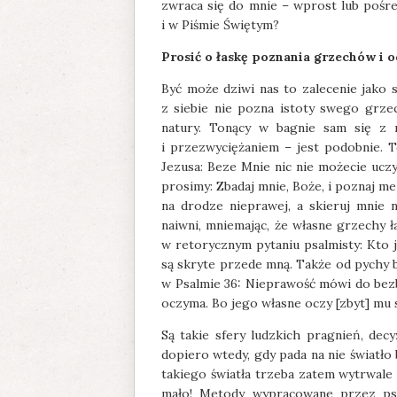
zwraca się do mnie – wprost lub pośre
i w Piśmie Świętym?
Prosić o łaskę poznania grzechów i o
Być może dziwi nas to zalecenie jako 
z siebie nie pozna istoty swego grze
natury. Tonący w bagnie sam się z 
i przezwyciężaniem – jest podobnie. T
Jezusa: Beze Mnie nic nie możecie uczy
prosimy: Zbadaj mnie, Boże, i poznaj me
na drodze nieprawej, a skieruj mnie n
naiwni, mniemając, że własne grzechy
w retorycznym pytaniu psalmisty: Kto 
są skryte przede mną. Także od pychy 
w Psalmie 36: Nieprawość mówi do bezb
oczyma. Bo jego własne oczy [zbyt] mu sc
Są takie sfery ludzkich pragnień, decy
dopiero wtedy, gdy pada na nie światło
takiego światła trzeba zatem wytrwale 
mało! Metody wypracowane przez psy