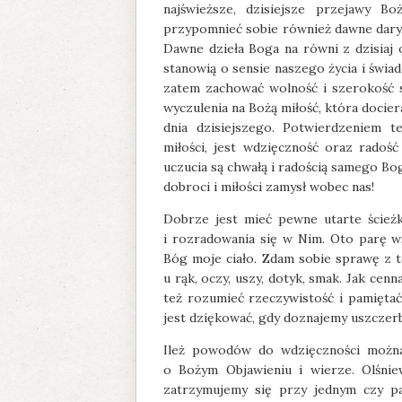
najświeższe, dzisiejsze przejawy Bo
przypomnieć sobie również dawne dary,
Dawne dzieła Boga na równi z dzisiaj 
stanowią o sensie naszego życia i świ
zatem zachować wolność i szerokość s
wyczulenia na Bożą miłość, która docier
dnia dzisiejszego. Potwierdzeniem 
miłości, jest wdzięczność oraz radość 
uczucia są chwałą i radością samego Bog
dobroci i miłości zamysł wobec nas!
Dobrze jest mieć pewne utarte ścież
i rozradowania się w Nim. Oto parę w
Bóg moje ciało. Zdam sobie sprawę z te
u rąk, oczy, uszy, dotyk, smak. Jak cen
też rozumieć rzeczywistość i pamiętać 
jest dziękować, gdy doznajemy uszczer
Ileż powodów do wdzięczności można
o Bożym Objawieniu i wierze. Olśni
zatrzymujemy się przy jednym czy pa