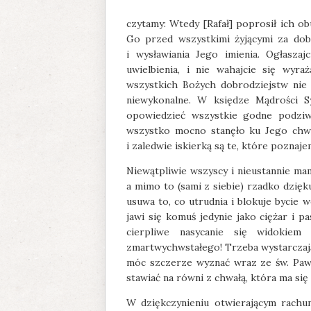
czytamy: Wtedy [Rafał] poprosił ich obu
Go przed wszystkimi żyjącymi za dobr
i wysławiania Jego imienia. Ogłasza
uwielbienia, i nie wahajcie się wyr
wszystkich Bożych dobrodziejstw nie
niewykonalne. W księdze Mądrości S
opowiedzieć wszystkie godne podziw
wszystko mocno stanęło ku Jego chwale
i zaledwie iskierką są te, które poznajemy
Niewątpliwie wszyscy i nieustannie m
a mimo to (sami z siebie) rzadko dzięku
usuwa to, co utrudnia i blokuje bycie
jawi się komuś jedynie jako ciężar i p
cierpliwe nasycanie się widokiem
zmartwychwstałego! Trzeba wystarczają
móc szczerze wyznać wraz ze św. Pawł
stawiać na równi z chwałą, która ma się 
W dziękczynieniu otwierającym rachu