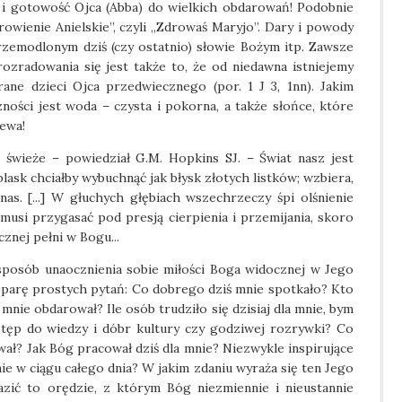
 i gotowość Ojca (Abba) do wielkich obdarowań! Podobnie
wienie Anielskie”, czyli „Zdrowaś Maryjo”. Dary i powody
zemodlonym dziś (czy ostatnio) słowie Bożym itp. Zawsze
radowania się jest także to, że od niedawna istniejemy
ane dzieci Ojca przedwiecznego (por. 1 J 3, 1nn). Jakim
ści jest woda – czysta i pokorna, a także słońce, które
ewa!
 świeże – powiedział G.M. Hopkins SJ. – Świat nasz jest
ask chciałby wybuchnąć jak błysk złotych listków; wzbiera,
 nas. [...] W głuchych głębiach wszechrzeczy śpi olśnienie
 musi przygasać pod presją cierpienia i przemijania, skoro
znej pełni w Bogu...
 sposób unaocznienia sobie miłości Boga widocznej w Jego
y parę prostych pytań: Co dobrego dziś mnie spotkało? Kto
 mnie obdarował? Ile osób trudziło się dzisiaj dla mnie, bym
ostęp do wiedzy i dóbr kultury czy godziwej rozrywki? Co
ował? Jak Bóg pracował dziś dla mnie? Niezwykle inspirujące
ie w ciągu całego dnia? W jakim zdaniu wyraża się ten Jego
zić to orędzie, z którym Bóg niezmiennie i nieustannie