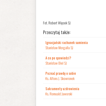
Fot. Robert Więcek SJ
Przeczytaj także:
Ignacjański rachunek sumienia
Stanisław Morgalla SJ
A co po spowiedzi?
Stanisław Biel SJ
Poznać prawdę o sobie
Ks. Alfons J. Skowronek
Sakramenty uzdrowienia
Ks. Romuald Jaworski