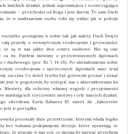
h ludzkich działań, jednak najcenniejsza i rozstrzygająca
zemianie – przychodzi od Boga i jest darem. To sam Duch
ia, że w sanktuarium osoby robi się widno jak w pokoju
y wszystko poznajemy w sobie tak, jak należy. Duch Święty
nam całą prawdę o wewnętrznym rozdwojeniu i grzeszności.
y, że są w nas jakby dwa centra osobowe. Nie są one
że za św. Pawłem mówimy o przeciwstawnych dążeniach
o i duchowego (por. Rz 7, 14-25). Po uświadomieniu sobie
rznym rozdwojeniu i sprzecznych dążeniach nasz trud
 się zaczyna. Co dzień trzeba być gotowym poznać i uznać
ale jest w pogotowiu, by wytrącić nas z ukierunkowania ku
u. Niestety, dla ochrony własnej wygody i przyjemności
 maskujących rzeczywiste motywy i cele naszych działań.
go określenia Karla Rahnera SJ, nawet do „fałszerstw
ko jest w porządku.
wieka pozostały duże przestrzenie, którymi włada logika
lata bez wahania podejmujemy decyzje, które sprawiają, że
latego, że pracuje w nas coś, co można by nazwać grzechem