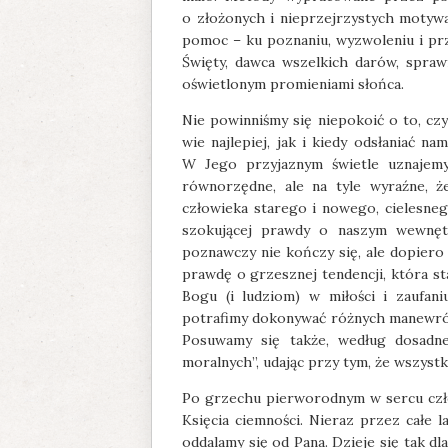
o złożonych i nieprzejrzystych motywac
pomoc – ku poznaniu, wyzwoleniu i pr
Święty, dawca wszelkich darów, spraw
oświetlonym promieniami słońca.
Nie powinniśmy się niepokoić o to, cz
wie najlepiej, jak i kiedy odsłaniać 
W Jego przyjaznym świetle uznajem
równorzędne, ale na tyle wyraźne, 
człowieka starego i nowego, cielesneg
szokującej prawdy o naszym wewnęt
poznawczy nie kończy się, ale dopiero
prawdę o grzesznej tendencji, która st
Bogu (i ludziom) w miłości i zaufani
potrafimy dokonywać różnych manewrów
Posuwamy się także, według dosadne
moralnych”, udając przy tym, że wszyst
Po grzechu pierworodnym w sercu czło
Księcia ciemności. Nieraz przez całe 
oddalamy się od Pana. Dzieje się tak d