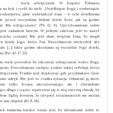
bycia wdzięcznym. W Księdze Tobiasza
 na bok i rzekł do nich: „Uwielbiajcie Boga i wysławiajcie
odziejstwa, jakie wyświadczył wam – w celu uwielbienia
jcie przed wszystkimi ludźmi dzieła Boże, jak są godne
ażać Mu wdzięczności” (Tb 12, 6). Uprzytomnienie sobie
 jest zadaniem łatwym. W pełnym zakresie jest to nawet
yracha czytamy: Nie jest dane świętym Pana, by mogli
u dzieła Jego, które Pan Wszechmocny utwierdził, aby
. [...] Jakże godne ukochania są wszystkie Jego dzieła,
 (Syr 42, 17, 22).
amy wiele powodów, by odczuwać wdzięczność wobec Boga,
jemy. Potrzebujemy zachęty, a także takiej refleksji, która
 wdzięcznym. Trudno jest dziękować, gdy przykładowo życie
asmo udręk. Nie jest to rzadka sytuacja. Odmienić ją może
 nie tylko Jezusa ukrzyżowanego, ale i chwalebnie
co długo i często wpatrywać się w swą wieczną chwałę, by
em: Sądzę bowiem, że cierpień teraźniejszych nie można
w nas objawić (Rz 8, 18).
nek sumienia bardzo ważne jest, by uświadomić sobie te