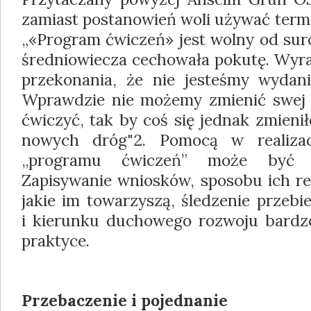
zamiast postanowień woli używać term
„«Program ćwiczeń» jest wolny od sur
średniowiecza cechowała pokutę. Wyra
przekonania, że nie jesteśmy wydani
Wprawdzie nie możemy zmienić swej 
ćwiczyć, tak by coś się jednak zmien
nowych dróg"
2
. Pomocą w realiza
„programu ćwiczeń” może być d
Zapisywanie wniosków, sposobu ich rea
jakie im towarzyszą, śledzenie przeb
i kierunku duchowego rozwoju bard
praktyce.
Przebaczenie i pojednanie