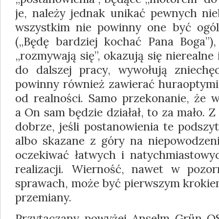
je, należy jednak unikać pewnych nie
wszystkim nie powinny one być ogól
(„Będę bardziej kochać Pana Boga”)
„rozmywają się”, okazują się nierealn
do dalszej pracy, wywołują zniechęce
powinny również zawierać huraoptym
od realności. Samo przekonanie, że w
a On sam będzie działał, to za mało. Z 
dobrze, jeśli postanowienia te podszy
albo skazane z góry na niepowodzen
oczekiwać łatwych i natychmiastowy
realizacji. Wierność, nawet w pozo
sprawach, może być pierwszym krokiem
przemiany.
Przytaczany powyżej Anselm Grün OS