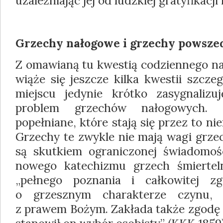
uzależniając jej od ludzkiej gratyfikacji 
Grzechy nałogowe i grzechy powsze
Z omawianą tu kwestią codziennego na
wiąże się jeszcze kilka kwestii szcz
miejscu jedynie krótko zasygnalizu
problem grzechów nałogowych. 
popełniane, które stają się przez to n
Grzechy te zwykle nie mają wagi grze
są skutkiem ograniczonej świadomoś
nowego katechizmu grzech śmierte
„pełnego poznania i całkowitej z
o grzesznym charakterze czynu, 
z prawem Bożym. Zakłada także zgodę 