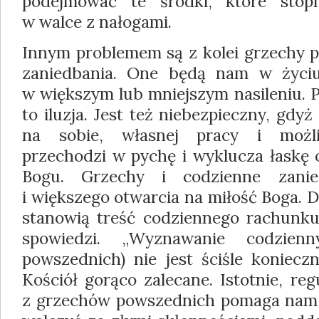
podejmować te środki, które sto
w walce z nałogami.
Innym problemem są z kolei grzechy p
zaniedbania. One będą nam w życi
w większym lub mniejszym nasileniu. 
to iluzja. Jest też niebezpieczny, gdy
na sobie, własnej pracy i możli
przechodzi w pychę i wyklucza łaskę 
Bogu. Grzechy i codzienne zani
i większego otwarcia na miłość Boga. D
stanowią treść codziennego rachunku 
spowiedzi. „Wyznawanie codzien
powszednich) nie jest ściśle konieczn
Kościół gorąco zalecane. Istotnie, re
z grzechów powszednich pomaga nam 