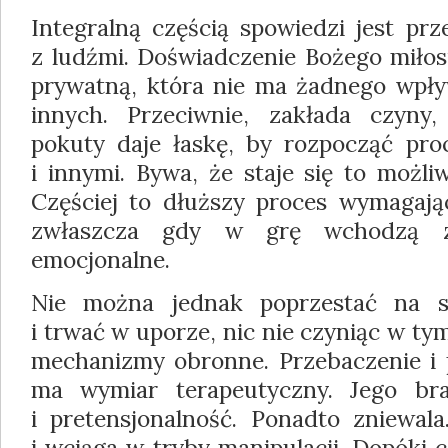
Integralną częścią spowiedzi jest prz
z ludźmi. Doświadczenie Bożego miłosi
prywatną, która nie ma żadnego wpły
innych. Przeciwnie, zakłada czyny,
pokuty daje łaskę, by rozpocząć pro
i innymi. Bywa, że staje się to możli
Częściej to dłuższy proces wymagając
zwłaszcza gdy w grę wchodzą za
emocjonalne.
Nie można jednak poprzestać na st
i trwać w uporze, nic nie czyniąc w ty
mechanizmy obronne. Przebaczenie i p
ma wymiar terapeutyczny. Jego bra
i pretensjonalność. Ponadto zniewala
i wciąga w tryby manipulacji. Dopóki 