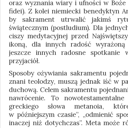
oraz wyznania wiary i ufności w Boże 
fidei). Z kolei niemiecki benedyktyn 
by sakrament utrwalić jakimś ryt
świątecznym (postludium). Dla jednyc
ciszy medytacyjnej przed Najświęts
ikoną, dla innych radość wyrażoną 
jeszcze innych radosne spotkanie w
przyjaciół.
Sposoby ożywiania sakramentu pojedn
znani teolodzy, muszą jednak iść w p
duchową. Celem sakramentu pojednani
nawrócenie. To nowotestamentalne
greckiego słowa metanoia, któ
w późniejszym czasie”, „odmienić spo
inaczej niż dotychczas”. Meta może r