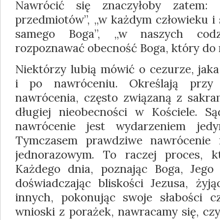
Nawrócić się znaczyłoby zatem: 
przedmiotów”, „w każdym człowieku i 
samego Boga”, „w naszych codzi
rozpoznawać obecność Boga, który do
Niektórzy lubią mówić o cezurze, jaka 
i po nawróceniu. Określają prz
nawrócenia, często związaną z sakr
długiej nieobecności w Kościele. S
nawrócenie jest wydarzeniem jedy
Tymczasem prawdziwe nawrócenie n
jednorazowym. To raczej proces, kt
Każdego dnia, poznając Boga, Jego m
doświadczając bliskości Jezusa, żyją
innych, pokonując swoje słabości c
wnioski z porażek, nawracamy się, czy