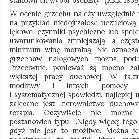
stanowił on wybór osobisty” (KKK 1859)
W ocenie grzechu należy uwzględnić w
na przykład niedojrzałość uczuciową,
lękowe, czynniki psychiczne lub społe
uwarunkowania zmniejszają, a częs
minimum winę moralną. Nie oznacza 
grzechów nałogowych można podcho
Przeciwnie, ponieważ są mocno za
większej pracy duchowej. W tak
modlitwy i innych pomocy d
i systematycznej spowiedzi, najlepiej
zalecane jest kierownictwo duchowe
terapia. Oczywiście nie można
postanowień typu: „Nigdy więcej tego 
gdyż nie jest to możliwe. Można 