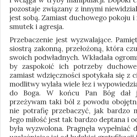
pozostaje związany z innymi niewidzial
jest sobą. Zamiast duchowego pokoju i
smutek i agresja.
Przebaczenie jest wyzwalające. Pam
siostrą zakonną, przełożoną, która czuł
swoich podwładnych. Wkładała ogromny
by zaspokoić ich potrzeby duchowe 
zamiast wdzięczności spotykała się z c
modlitwy wylała wiele łez i wypowiedzia
do Boga. W końcu Pan Bóg dał jej
przeżywam taki ból z powodu obojętnoś
nie potrafię przebaczyć, jak bardzo 
Jego miłość jest tak bardzo deptana i o
była wyzwolona. Pragnęła wypełniać d