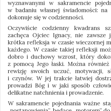
wyznawanymi w sakramencie pojedn
w badaniu własnej świadomości: na 
dokonuje się w codzienności.
Oczywiście codzienny kwadrans sz
zachęca Ojciec Ignacy, nie zawsze j
krótka refleksja w czasie wieczornej 
każdego. W czasie takiej refleksji m
dobro i duchowy wzrost, który doko
z pomocą Jego łaski. Można również
rewizję swoich uczuć, motywacji, s
i czynów. W jej trakcie łatwiej dost
prowadzi Bóg i w jaki sposób człow
delikatne natchnienia i prowadzenie.
W sakramencie pojednania ważne sta
„postanowienia”, będące „motorem” do 