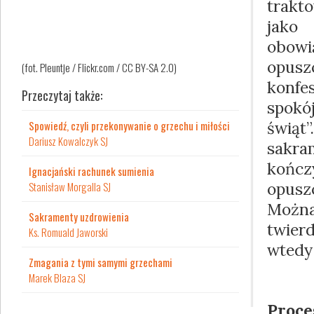
trakt
jako
obow
opu
(fot. Pleuntje / Flickr.com / CC BY-SA 2.0)
konfe
Przeczytaj także:
spok
Spowiedź, czyli przekonywanie o grzechu i miłości
świ
Dariusz Kowalczyk SJ
sakra
końc
Ignacjański rachunek sumienia
Stanisław Morgalla SJ
opusz
Możn
Sakramenty uzdrowienia
twie
Ks. Romuald Jaworski
wtedy 
Zmagania z tymi samymi grzechami
Marek Blaza SJ
Proce