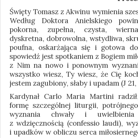
Święty Tomasz z Akwinu wymienia szes
Według Doktora Anielskiego powi
pokorna, zupełna, czysta, wierna
dyskretna, dobrowolna, wstydliwa, skr
poufna, oskarżająca się i gotowa d
spowiedź jest spotkaniem z Bogiem mi
z Nim na nowo i ponownym wyznanie
wszystko wiesz, Ty wiesz, że Cię ko
jestem zagubiony, słaby i upadam (J 21, 
Kardynał Carlo Maria Martini radzi
formę szczególnej liturgii, potrójneg
wyznania chwały i uwielbienia
z wdzięcznością (confessio laudi), wy
i upadków w obliczu serca miłosiernego