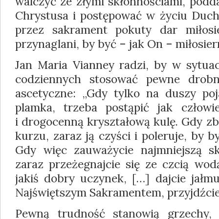
walczyć ze złymi skłonnościami, podd
Chrystusa i postępować w życiu Ducha
przez sakrament pokuty dar miłosie
przynaglani, by być – jak On – miłosier
Jan Maria Vianney radzi, by w sytuac
codziennych stosować pewne drob
ascetyczne: „Gdy tylko na duszy poj
plamka, trzeba postąpić jak człowi
i drogocenną kryształową kulę. Gdy zbi
kurzu, zaraz ją czyści i poleruje, by b
Gdy więc zauważycie najmniejszą sk
zaraz przeżegnajcie się ze czcią wodą
jakiś dobry uczynek, […] dajcie jałmu
Najświętszym Sakramentem, przyjdźcie
Pewną trudność stanowią grzechy, k