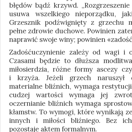
błędów bądź krzywd. „Rozgrzeszenie 
usuwa wszelkiego nieporządku, jak
Grzesznik podźwignięty z grzechu m
pełne zdrowie duchowe. Powinien zatem
naprawić swoje winy; powinien «zadość
Zadośćuczynienie zależy od wagi i o
Czasami będzie to dłuższa modlitw
miłosierdzia, różne formy ascezy czy
i krzyża. Jeżeli grzech naruszył
materialne bliźnich, wymaga restytucj
cudzej wartości wymaga jej zwrot
oczernianie bliźnich wymaga sprosto
kłamstw. To wymogi, które wynikają ze
innych i miłości bliźniego. Bez ic
pozostaje aktem formalnym.