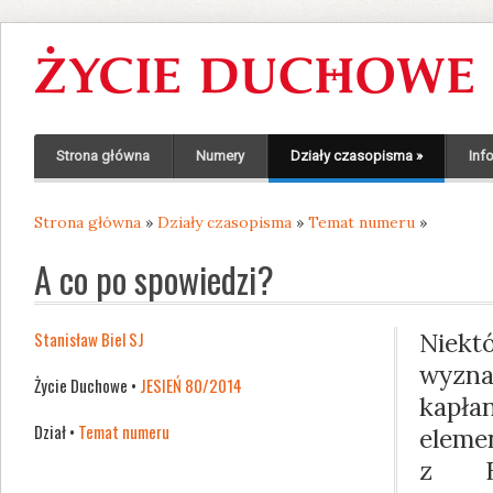
Strona główna
Numery
Działy czasopisma
»
Inf
Strona główna
»
Działy czasopisma
»
Temat numeru
»
Jesteś tutaj
A co po spowiedzi?
Stanisław Biel SJ
Niek
wyzn
Życie Duchowe •
JESIEŃ 80/2014
kapł
Dział •
Temat numeru
ele
z Bo