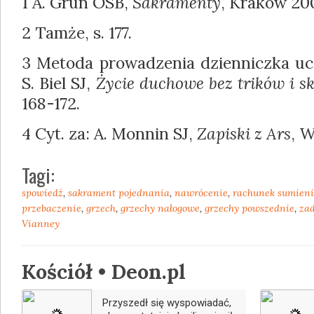
1 A. Grün OSB,
Sakramenty
, Kraków 200
2 Tamże, s. 177.
3 Metoda prowadzenia dzienniczka ucz
S. Biel SJ,
Życie duchowe bez trików i s
168-172.
4 Cyt. za: A. Monnin SJ,
Zapiski z Ars
, W
Tagi:
spowiedź
,
sakrament pojednania
,
nawrócenie
,
rachunek sumien
przebaczenie
,
grzech
,
grzechy nałogowe
,
grzechy powszednie
,
za
Vianney
Kościół • Deon.pl
Przyszedł się wyspowiadać,