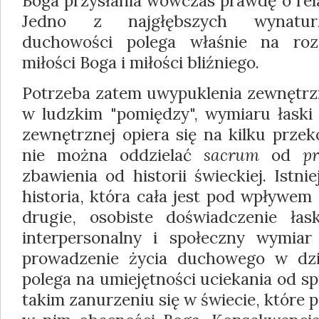
Boga przysłania wówczas prawdę o rel
Jedno z najgłębszych wynaturze
duchowości polega właśnie na rozd
miłości Boga i miłości bliźniego.
Potrzeba zatem uwypuklenia zewnętrzn
w ludzkim "pomiędzy", wymiaru łaski 
zewnętrznej opiera się na kilku przek
nie można oddzielać
sacrum
od
p
zbawienia od historii świeckiej. Istn
historia, która cała jest pod wpływem
drugie, osobiste doświadczenie ła
interpersonalny i społeczny wymiar t
prowadzenie życia duchowego w dzis
polega na umiejętności uciekania od sp
takim zanurzeniu się w świecie, które