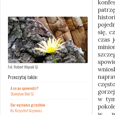
konfe
patrz
hist
pojed
się, c
czas 
minio
szcz
spowi
Fot. Robert Więcek SJ
wnio
napra
Przeczytaj także:
częs
A co po spowiedzi?
gorze
Stanisław Biel SJ
w tym
Dar wyznania grzechów
pokole
Ks. Krzysztof Grzywocz
w wy