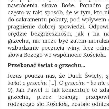
nawrócenia słowo Boże. Ponadto g
często w taki sposób, że w tym, kto n
do sakramentu pokuty, pod wpływem s
pragnienie dobrej spowiedzi. Odpow
orędzie bezgrzeszności, jak i na 
grzechu, nie może być zatem moraliza
wzbudzanie poczucia winy, lecz odn
słowa Bożego we wspólnocie Kościoła.
Przekonać świat o grzechu...
Jezus poucza nas, że Duch Święty,
g
świat o grzechu
[...].
O grzechu - bo nie
9). Jan Paweł II tak komentuje to zd
grzechu, przez posługę przepowia
rodzącego się Kościoła, zostaje odnie