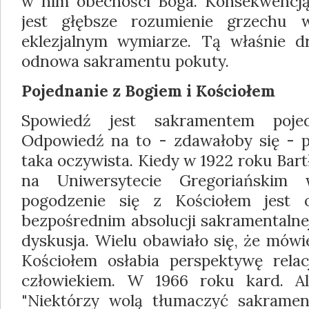
w nim obecności Boga. Konsekwencją t
jest głębsze rozumienie grzechu 
eklezjalnym wymiarze. Tą właśnie d
odnowa sakramentu pokuty.
Pojednanie z Bogiem i Kościołem
Spowiedź jest sakramentem poje
Odpowiedź na to - zdawałoby się - pr
taka oczywista. Kiedy w 1922 roku Bart
na Uniwersytecie Gregoriańskim
pogodzenie się z Kościołem jest
bezpośrednim absolucji sakramentalnej
dyskusja. Wielu obawiało się, że mówi
Kościołem osłabia perspektywę rela
człowiekiem. W 1966 roku kard. Alf
"Niektórzy wolą tłumaczyć sakramen