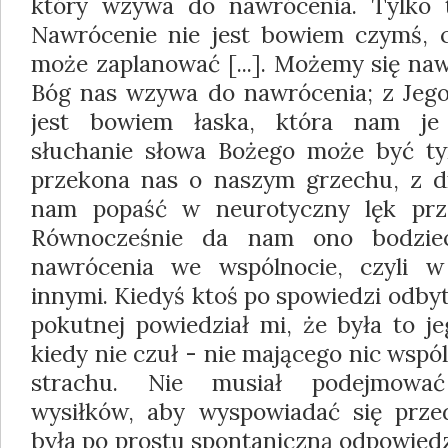
który wzywa do nawrócenia. Tylko t
Nawrócenie nie jest bowiem czymś, 
może zaplanować [...]. Możemy się naw
Bóg nas wzywa do nawrócenia; z Jeg
jest bowiem łaska, która nam je 
słuchanie słowa Bożego może być ty
przekona nas o naszym grzechu, z dr
nam popaść w neurotyczny lęk prz
Równocześnie da nam ono bodziec
nawrócenia we wspólnocie, czyli w
innymi. Kiedyś ktoś po spowiedzi odbyte
pokutnej powiedział mi, że była to j
kiedy nie czuł - nie mającego nic wspó
strachu. Nie musiał podejmować
wysiłków, aby wyspowiadać się prze
była po prostu spontaniczną odpowied