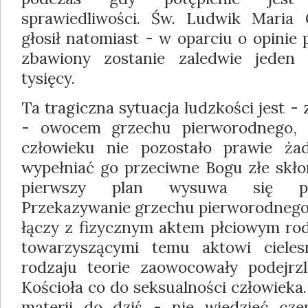
sprawiedliwości. Św. Ludwik Maria 
głosił natomiast - w oparciu o opinie
zbawiony zostanie zaledwie jeden 
tysięcy.
Ta tragiczna sytuacja ludzkości jest 
- owocem grzechu pierworodnego,
człowieku nie pozostało prawie ża
wypełniać go przeciwne Bogu złe skło
pierwszy plan wysuwa się poż
Przekazywanie grzechu pierworodnego 
łączy z fizycznym aktem płciowym rod
towarzyszącymi temu aktowi ciele
rodzaju teorie zaowocowały podejrzl
Kościoła co do seksualności człowieka
materii do dziś - nie wiedzieć c