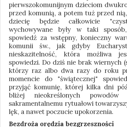
pierwszokomunijnym dzieciom dwukrotn
przed komunią, a potem tuż przed nią
dziecię będzie całkowicie "czys
wychowywane były w taki sposób
spowiedź za wstępny, konieczny war
komunii św., jak gdyby Eucharys
nieskazitelność, która możliwa j
spowiedzi. Do dziś nie brak wiernych 
którzy raz albo dwa razy do roku p
momencie do "świątecznej" spowie
przyjąć komunię, której kilka dni póź
bliżej nieokreślonych powodów
sakramentalnemu rytuałowi towarzyszy
lęk, a nawet poczucie upokorzenia.
Bezdroża orędzia bezgrzeszności