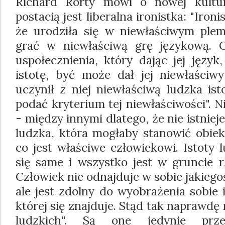
Richard Rorty mówi o nowej kultu
postacią jest liberalna ironistka: "Ironi
że urodziła się w niewłaściwym plem
grać w niewłaściwą grę językową. O
uspołecznienia, który dając jej język
istotę, być może dał jej niewłaści
uczynił z niej niewłaściwą ludzka ist
podać kryterium tej niewłaściwości". N
- między innymi dlatego, że nie istniej
ludzka, która mogłaby stanowić obiek
co jest właściwe człowiekowi. Istoty
się same i wszystko jest w gruncie r
Człowiek nie odnajduje w sobie jakiegoś
ale jest zdolny do wyobrażenia sobie i
której się znajduje. Stąd tak naprawdę
ludzkich". Są one jedynie prze