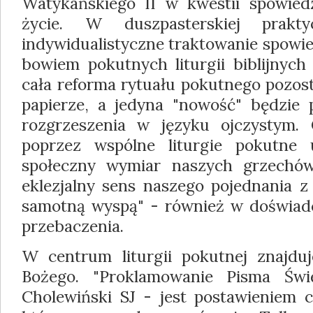
Watykańskiego II w kwestii spowie
życie. W duszpasterskiej prakt
indywidualistyczne traktowanie spowi
bowiem pokutnych liturgii biblijnych
cała reforma rytuału pokutnego pozost
papierze, a jedyna "nowość" będzie p
rozgrzeszenia w języku ojczystym.
poprzez wspólne liturgie pokutne u
społeczny wymiar naszych grzechó
eklezjalny sens naszego pojednania z 
samotną wyspą" - również w doświadc
przebaczenia.
W centrum liturgii pokutnej znajduj
Bożego. "Proklamowanie Pisma Świ
Cholewiński SJ - jest postawieniem 