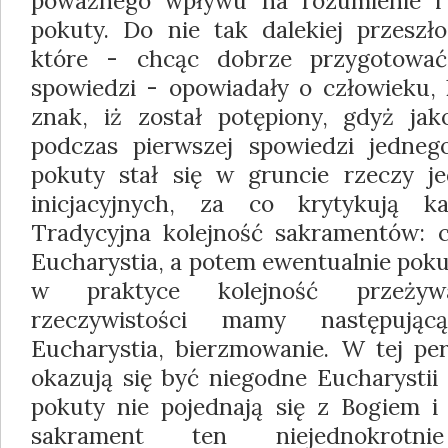
poważnego wpływu na rozumienie i
pokuty. Do nie tak dalekiej przeszło
które - chcąc dobrze przygotować
spowiedzi - opowiadały o człowieku, 
znak, iż został potępiony, gdyż ja
podczas pierwszej spowiedzi jedneg
pokuty stał się w gruncie rzeczy 
inicjacyjnych, za co krytykują ka
Tradycyjna kolejność sakramentów: c
Eucharystia, a potem ewentualnie poku
w praktyce kolejność przeżywa
rzeczywistości mamy następując
Eucharystia, bierzmowanie. W tej per
okazują się być niegodne Eucharystii
pokuty nie pojednają się z Bogiem i 
sakrament ten niejednokrotn