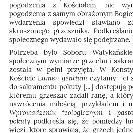
pogodzenia z Kościołem, nie wyra
pogodzenia z samym obrażonym Bogie
wydarzenia spowiedzi stawiano 
skruszonego grzesznika. Podkreślani
społecznego wydawało się podejrzane.
Potrzeba było Soboru Watykański
społecznym wymiarze grzechu i sakra
została w pełni przyjęta. W Konsty
Kościele
Lumen gentium
czytamy: "ci 
do sakramentu pokuty [...] dostępują 
któremu grzesząc zadali ranę, a który
nawrócenia miłością, przykładem i m
Wprowadzeniu teologicznym i past
pokuty
podkreśla się, że pomiędzy l
więzi, które sprawiają, że grzech jed