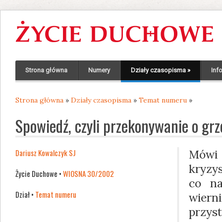
Strona główna
Numery
Działy czasopisma
»
Inf
Strona główna
»
Działy czasopisma
»
Temat numeru
»
Jesteś tutaj
Spowiedź, czyli przekonywanie o grz
Dariusz Kowalczyk SJ
Mówi
kryzy
Życie Duchowe •
WIOSNA 30/2002
co na
Dział •
Temat numeru
wiern
przy