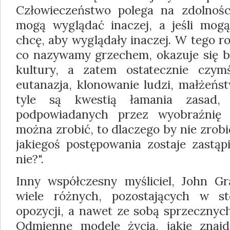
Człowieczeństwo polega na zdolnośc
mogą wyglądać inaczej, a jeśli mogą
chcę, aby wyglądały inaczej. W tego r
co nazywamy grzechem, okazuje się b
kultury, a zatem ostatecznie czym
eutanazja, klonowanie ludzi, małżeńs
tyle są kwestią łamania zasad, c
podpowiadanych przez wyobraźnię m
można zrobić, to dlaczego by nie zrob
jakiegoś postępowania zostaje zastąp
nie?".
Inny współczesny myśliciel, John Gra
wiele różnych, pozostających w s
opozycji, a nawet ze sobą sprzecznyc
Odmienne modele życia, jakie zna