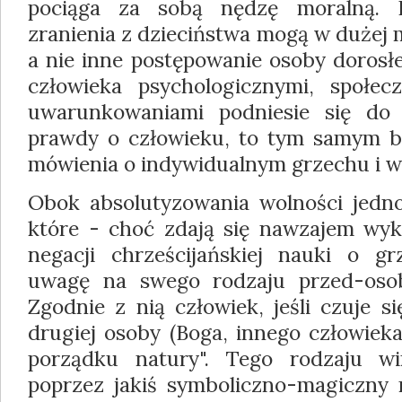
pociąga za sobą nędzę moralną. 
zranienia z dzieciństwa mogą w dużej 
a nie inne postępowanie osoby dorosłej
człowieka psychologicznymi, społec
uwarunkowaniami podniesie się do 
prawdy o człowieku, to tym samym ba
mówienia o indywidualnym grzechu i wi
Obok absolutyzowania wolności jednos
które - choć zdają się nawzajem wy
negacji chrześcijańskiej nauki o g
uwagę na swego rodzaju przed-oso
Zgodnie z nią człowiek, jeśli czuje s
drugiej osoby (Boga, innego człowieka
porządku natury". Tego rodzaju w
poprzez jakiś symboliczno-magiczny r