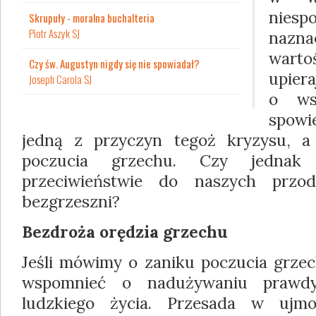
nie
Skrupuły - moralna buchalteria
Piotr Aszyk SJ
nazn
wartoś
Czy św. Augustyn nigdy się nie spowiadał?
upiera
Joseph Carola SJ
o ws
spow
jedną z przyczyn tegoż kryzysu, a
poczucia grzechu. Czy jednak
przeciwieństwie do naszych prz
bezgrzeszni?
Bezdroża orędzia grzechu
Jeśli mówimy o zaniku poczucia grzec
wspomnieć o nadużywaniu prawdy
ludzkiego życia. Przesada w ujmo