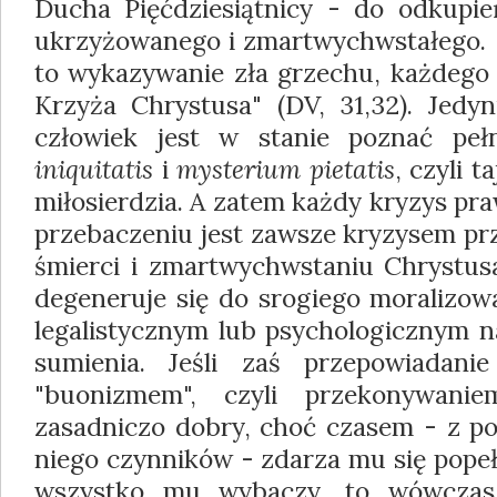
Ducha Pięćdziesiątnicy - do odkupi
ukrzyżowanego i zmartwychwstałego. [
to wykazywanie zła grzechu, każdego 
Krzyża Chrystusa" (DV, 31,32). Jedyn
człowiek jest w stanie poznać p
iniquitatis
i
mysterium pietatis
, czyli t
miłosierdzia. A zatem każdy kryzys pr
przebaczeniu jest zawsze kryzysem pr
śmierci i zmartwychwstaniu Chrystusa
degeneruje się do srogiego moralizowa
legalistycznym lub psychologicznym n
sumienia. Jeśli zaś przepowiadani
"buonizmem", czyli przekonywanie
zasadniczo dobry, choć czasem - z p
niego czynników - zdarza mu się popeł
wszystko mu wybaczy, to wówczas 