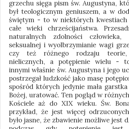
grzechu sięga pism św. Augustyna, któ
był teologicznym geniuszem, a w dod
świętym - to w niektórych kwestiach
całe wieki chrześcijaństwa. Przes
naturalnych zdolności człowieka,
seksualnej i wyolbrzymianie wagi grz
czy też różnego rodzaju teorie,
nielicznych, a potępienie wielu - 
innymi właśnie św. Augustyna i jego u
postrzegał ludzkość jako masę potępio
spośród których jedynie mała garstka 
Bożej, uratować. Ten pogląd w różnyc
Kościele aż do XIX wieku. Św. Bona
przykład, że jest więcej odrzuconyc
było jasne, że zbawienie możliwe jest d
podczas gdy potępienie jest