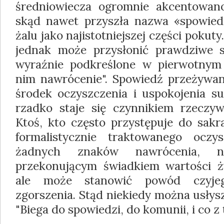
średniowiecza ogromnie akcentowan
skąd nawet przyszła nazwa «spowiedź
żalu jako najistotniejszej części pokut
jednak może przysłonić prawdziwe s
wyraźnie podkreślone w pierwotnym c
nim nawrócenie". Spowiedź przeżywana
środek oczyszczenia i uspokojenia su
rzadko staje się czynnikiem rzeczywi
Ktoś, kto często przystępuje do sak
formalistycznie traktowanego oczy
żadnych znaków nawrócenia, n
przekonującym świadkiem wartości ż
ale może stanowić powód czyjeg
zgorszenia. Stąd niekiedy można usłys
"Biega do spowiedzi, do komunii, i co z 