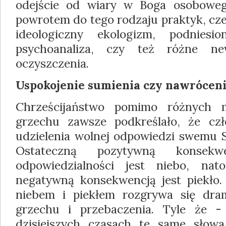
odejście od wiary w Boga osoboweg
powrotem do tego rodzaju praktyk, cze
ideologiczny ekologizm, podniesi
psychoanaliza, czy też różne new
oczyszczenia.
Uspokojenie sumienia czy nawrócen
Chrześcijaństwo pomimo różnych 
grzechu zawsze podkreślało, że czł
udzielenia wolnej odpowiedzi swemu S
Ostateczną pozytywną konsekwe
odpowiedzialności jest niebo, nato
negatywną konsekwencją jest piekło
niebem i piekłem rozgrywa się dram
grzechu i przebaczenia. Tyle że 
dzisiejszych czasach te same słowa