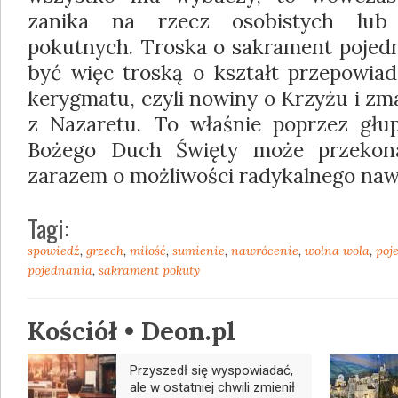
zanika na rzecz osobistych lub
pokutnych. Troska o sakrament pojedn
być więc troską o kształt przepowiad
kerygmatu, czyli nowiny o Krzyżu i z
z Nazaretu. To właśnie poprzez głu
Bożego Duch Święty może przekon
zarazem o możliwości radykalnego naw
Tagi:
spowiedź
,
grzech
,
miłość
,
sumienie
,
nawrócenie
,
wolna wola
,
poj
pojednania
,
sakrament pokuty
Kościół • Deon.pl
Przyszedł się wyspowiadać,
ale w ostatniej chwili zmienił