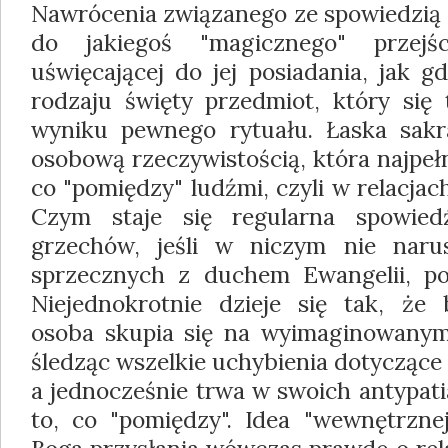
Nawrócenia związanego ze spowiedzią
do jakiegoś "magicznego" przej
uświęcającej do jej posiadania, jak 
rodzaju święty przedmiot, który się 
wyniku pewnego rytuału. Łaska sakr
osobową rzeczywistością, która najpełni
co "pomiędzy" ludźmi, czyli w relacjach
Czym staje się regularna spowied
grzechów, jeśli w niczym nie naru
sprzecznych z duchem Ewangelii, po
Niejednokrotnie dzieje się tak, że 
osoba skupia się na wyimaginowanym
śledząc wszelkie uchybienia dotyczące 
a jednocześnie trwa w swoich antypati
to, co "pomiędzy". Idea "wewnętrznej