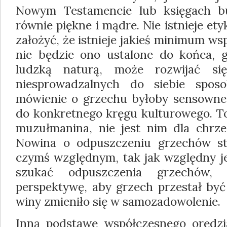
Nowym Testamencie lub księgach b
równie piękne i mądre. Nie istnieje et
założyć, że istnieje jakieś minimum ws
nie będzie ono ustalone do końca, 
ludzką naturą, może rozwijać si
niesprowadzalnych do siebie spos
mówienie o grzechu byłoby sensowne 
do konkretnego kręgu kulturowego. To
muzułmanina, nie jest nim dla chrześ
Nowina o odpuszczeniu grzechów st
czymś względnym, tak jak względny j
szukać odpuszczenia grzechów,
perspektywę, aby grzech przestał być
winy zmieniło się w samozadowolenie.
Inną podstawę współczesnego orędzi