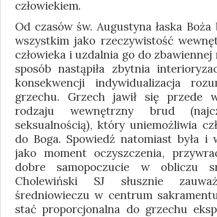
człowiekiem.
Od czasów św. Augustyna łaska Boża 
wszystkim jako rzeczywistość wewnęt
człowieka i uzdalnia go do zbawiennej 
sposób nastąpiła zbytnia interioryzac
konsekwencji indywidualizacja rozu
grzechu. Grzech jawił się przede 
rodzaju wewnętrzny brud (najc
seksualnością), który uniemożliwia cz
do Boga. Spowiedź natomiast była i w
jako moment oczyszczenia, przywrac
dobre samopoczucie w obliczu sr
Cholewiński SJ słusznie zauw
średniowieczu w centrum sakramentu
stać proporcjonalna do grzechu ekspi