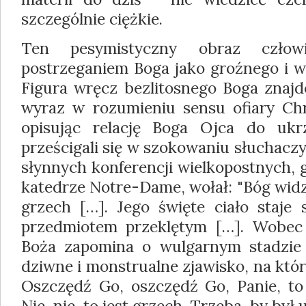
szczególnie ciężkie.
Ten pesymistyczny obraz człow
postrzeganiem Boga jako groźnego i w
Figura wręcz bezlitosnego Boga znajd
wyraz w rozumieniu sensu ofiary Chr
opisując relację Boga Ojca do uk
prześcigali się w szokowaniu słuchaczy
słynnych konferencji wielkopostnych,
katedrze Notre-Dame, wołał: "Bóg widz
grzech […]. Jego święte ciało staje 
przedmiotem przeklętym […]. Wobec 
Boża zapomina o wulgarnym stadzie l
dziwne i monstrualne zjawisko, na któ
Oszczędź Go, oszczędź Go, Panie, to 
Nie, nie, to jest grzech. Trzeba, by by